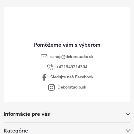
t
i
e
eshop
@
dekorstudio.sk
+421949214304
Sledujte náš Facebook
Dekorstudio.sk
Informácie pre vás
Kategórie