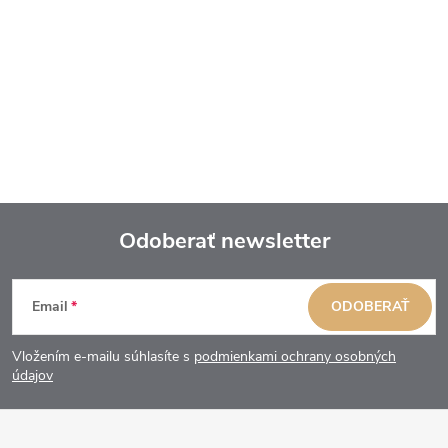
Odoberať newsletter
Z
Email
ODOBERAŤ
á
Vložením e-mailu súhlasíte s
podmienkami ochrany osobných
p
údajov
ä