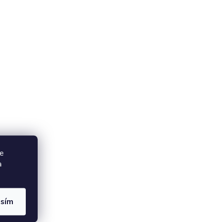
e
a
asím