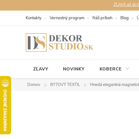
Prejsť
ZĽAVA až do 8
na
Kontakty
Vernostný program
Náš príbeh
Blog
Ú
obsah
ZĽAVY
NOVINKY
KOBERCE
Domov
BYTOVÝ TEXTIL
Hnedá elegantná magnetic