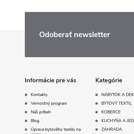
Z
Odoberať newsletter
á
p
ä
Informácie pre vás
Kategórie
t
Kontakty
NÁBYTOK A DE
Vernostný program
BYTOVÝ TEXTIL
i
Náš príbeh
KOBERCE
Blog
KUCHYŇA A JE
e
Úprava bytového textilu na
ZÁHRADA