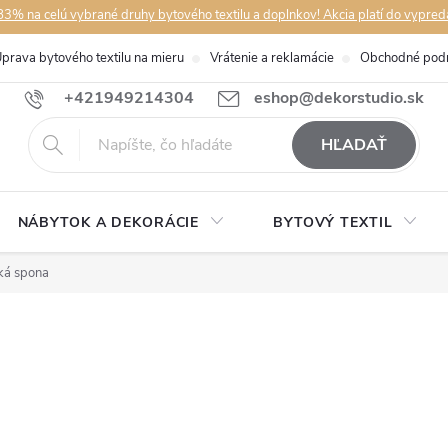
3% na celú vybrané druhy bytového textilu a doplnkov! Akcia platí do vypred
prava bytového textilu na mieru
Vrátenie a reklamácie
Obchodné pod
+421949214304
eshop@dekorstudio.sk
HĽADAŤ
NÁBYTOK A DEKORÁCIE
BYTOVÝ TEXTIL
ká spona