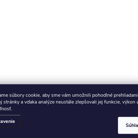
ame súbory cookie, aby sme vám umožnili pohodlné prehliadani
 stránky a vďaka analýze neustále zlepšovali jej funkcie, výkon 
ľnosť.
avenie
Súhl