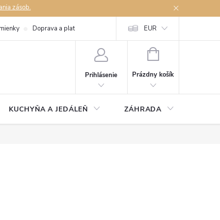
ania zásob.
mienky
Doprava a platby
Podmienky ochrany osobných údajov
EUR
Na
NÁKUPNÝ
KOŠÍK
Prázdny košík
Prihlásenie
KUCHYŇA A JEDÁLEŇ
ZÁHRADA
TAKM