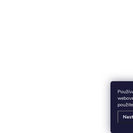
Použív
webovej
použite
Nast