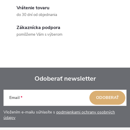
Vrátenie tovaru
do 30 dní od objednania
Zákaznícka podpora
pomôžeme Vám s výberom
Odoberať newsletter
Z
Email
ODOBERAŤ
á
Vložením e-mailu súhlasíte s
podmienkami ochrany osobných
p
údajov