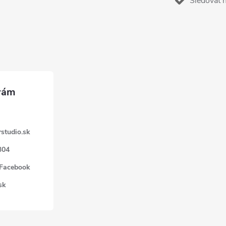
Sledovať 
studio.sk
304
 Facebook
sk