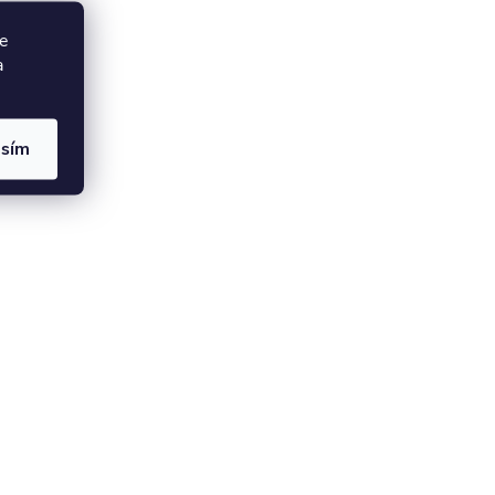
e
a
asím