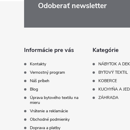
Z
Odoberať newsletter
á
p
ä
Informácie pre vás
Kategórie
t
Kontakty
NÁBYTOK A DE
Vernostný program
BYTOVÝ TEXTIL
i
Náš príbeh
KOBERCE
Blog
KUCHYŇA A JE
e
Úprava bytového textilu na
ZÁHRADA
mieru
Vrátenie a reklamácie
Obchodné podmienky
Doprava a platby