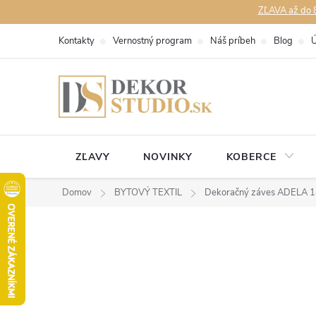
Prejsť
ZĽAVA až do 8
na
Kontakty
Vernostný program
Náš príbeh
Blog
Ú
obsah
ZĽAVY
NOVINKY
KOBERCE
Domov
BYTOVÝ TEXTIL
Dekoračný záves ADELA 14