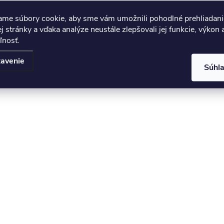
ame súbory cookie, aby sme vám umožnili pohodlné prehliadani
 stránky a vďaka analýze neustále zlepšovali jej funkcie, výkon 
ľnosť.
avenie
Súhl