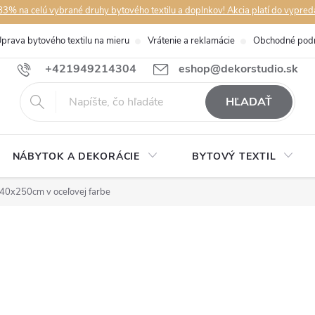
3% na celú vybrané druhy bytového textilu a doplnkov! Akcia platí do vypred
prava bytového textilu na mieru
Vrátenie a reklamácie
Obchodné pod
+421949214304
eshop@dekorstudio.sk
HĽADAŤ
NÁBYTOK A DEKORÁCIE
BYTOVÝ TEXTIL
0x250cm v oceľovej farbe