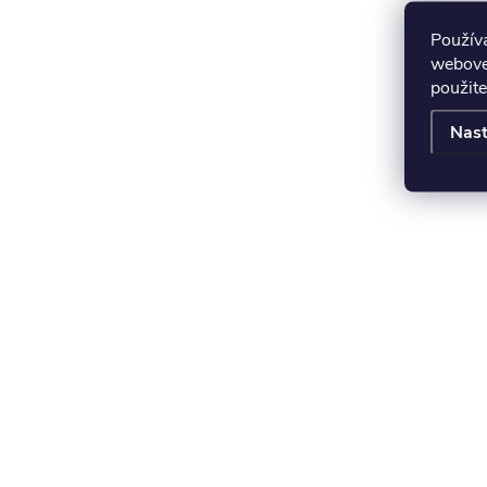
Použív
webovej
použite
Nast