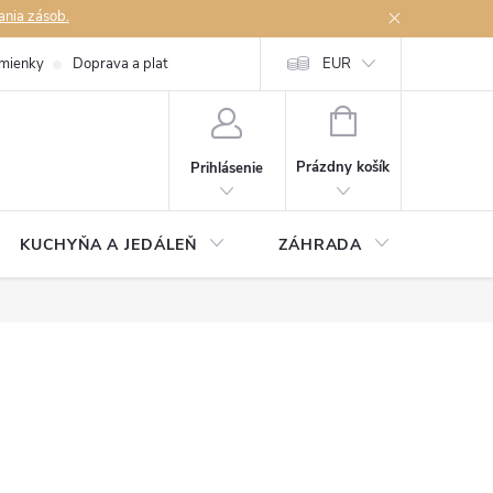
ania zásob.
mienky
Doprava a platby
Podmienky ochrany osobných údajov
EUR
Na
NÁKUPNÝ
KOŠÍK
Prázdny košík
Prihlásenie
KUCHYŇA A JEDÁLEŇ
ZÁHRADA
TAKM