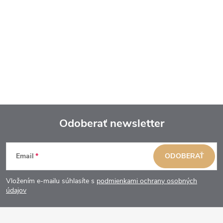
Odoberať newsletter
Z
Email
ODOBERAŤ
á
Vložením e-mailu súhlasíte s
podmienkami ochrany osobných
p
údajov
ä