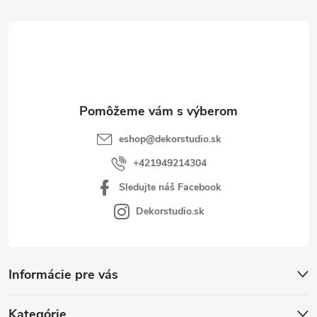
t
i
e
eshop
@
dekorstudio.sk
+421949214304
Sledujte náš Facebook
Dekorstudio.sk
Informácie pre vás
Kategórie