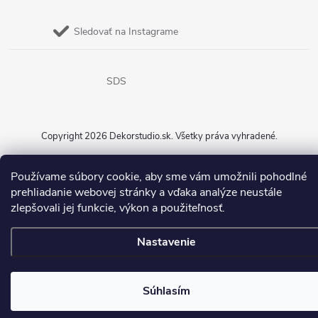
Sledovať na Instagrame
SDS
Copyright 2026
Dekorstudio.sk
. Všetky práva vyhradené.
Vytvoril Shoptet
Používame súbory cookie, aby sme vám umožnili pohodlné
prehliadanie webovej stránky a vďaka analýze neustále
zlepšovali jej funkcie, výkon a použiteľnosť.
Nastavenie
Súhlasím