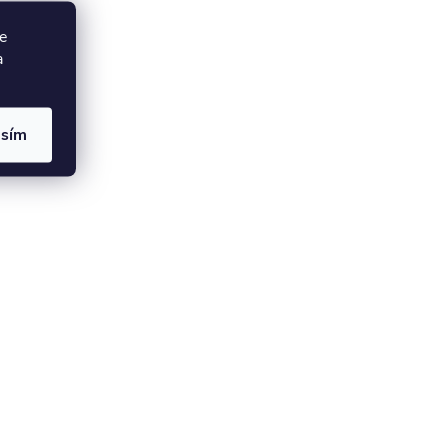
e
a
asím