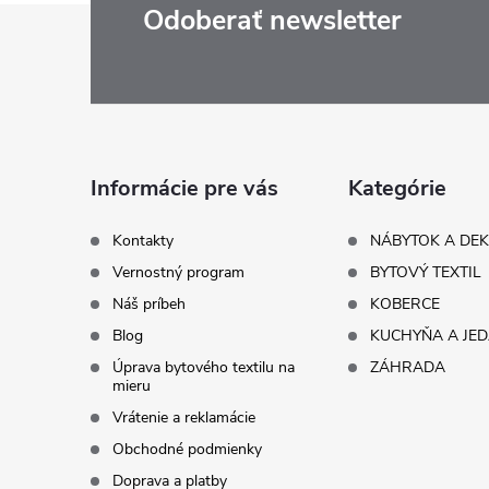
Z
Odoberať newsletter
á
p
ä
Informácie pre vás
Kategórie
t
Kontakty
NÁBYTOK A DE
Vernostný program
BYTOVÝ TEXTIL
i
Náš príbeh
KOBERCE
Blog
KUCHYŇA A JE
e
Úprava bytového textilu na
ZÁHRADA
mieru
Vrátenie a reklamácie
Obchodné podmienky
Doprava a platby