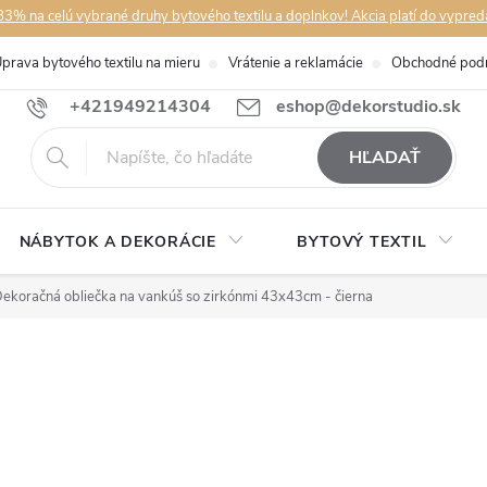
3% na celú vybrané druhy bytového textilu a doplnkov! Akcia platí do vypred
prava bytového textilu na mieru
Vrátenie a reklamácie
Obchodné pod
+421949214304
eshop@dekorstudio.sk
HĽADAŤ
NÁBYTOK A DEKORÁCIE
BYTOVÝ TEXTIL
ekoračná obliečka na vankúš so zirkónmi 43x43cm - čierna