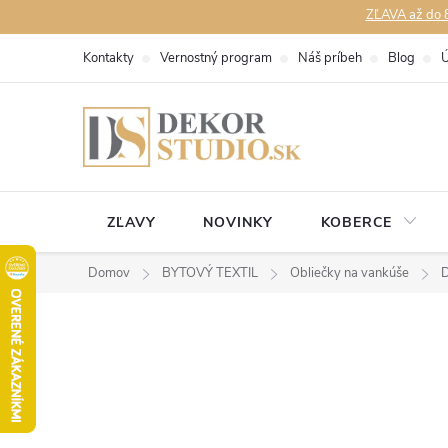
Prejsť
ZĽAVA až do 8
na
Kontakty
Vernostný program
Náš príbeh
Blog
Ú
obsah
ZĽAVY
NOVINKY
KOBERCE
Domov
BYTOVÝ TEXTIL
Obliečky na vankúše
D