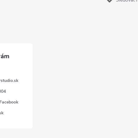
Sledovať 
studio.sk
304
 Facebook
sk