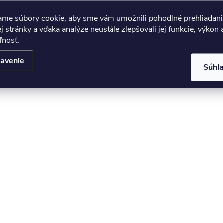
ame súbory cookie, aby sme vám umožnili pohodlné prehliadani
 stránky a vďaka analýze neustále zlepšovali jej funkcie, výkon 
ľnosť.
avenie
Súhl