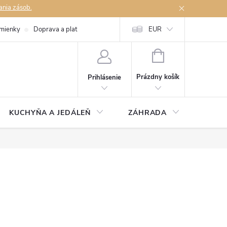
ania zásob.
mienky
Doprava a platby
Podmienky ochrany osobných údajov
EUR
Na
NÁKUPNÝ
KOŠÍK
Prázdny košík
Prihlásenie
KUCHYŇA A JEDÁLEŇ
ZÁHRADA
TAKM