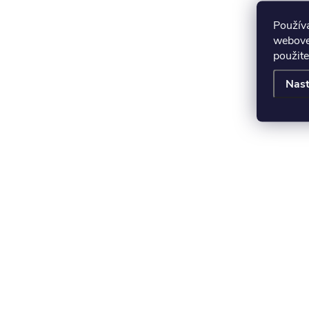
Použív
webovej
použite
Nast