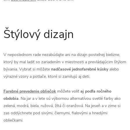
Štýlový dizajn
V neposlednom rade nezabúdajte ani na dizajn posteľnej bielizne,
ktorý by mal ladiť so zariadením v miestnosti a prevládajúcim štýlom
bývania. Vybrať si môžete
nadčasové jednofarebné kúsky
alebo
výrazné vzory a potlače, ktoré si zamilujú aj deti.
Farebné prevedenie obliečok
môžete voliť
aj podľa ročného
obdobia
. Na jar a v lete sú výbornou alternatívou svetlé farby ako
zelená, modrá, biela, ružová, žltá či oranžová. Na jeseň a v zime si
zas oddýchnete pod sivými, čiernymi, fialovými a hnedými
obliečkami.