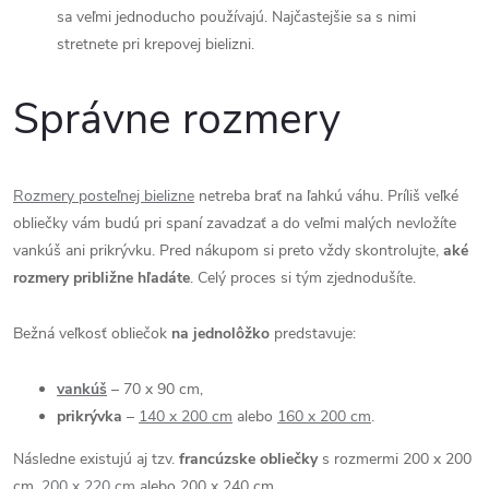
sa veľmi jednoducho používajú. Najčastejšie sa s nimi
stretnete pri krepovej bielizni.
Správne rozmery
Rozmery posteľnej bielizne
netreba brať na ľahkú váhu. Príliš veľké
obliečky vám budú pri spaní zavadzať a do veľmi malých nevložíte
vankúš ani prikrývku. Pred nákupom si preto vždy skontrolujte,
aké
rozmery približne hľadáte
. Celý proces si tým zjednodušíte.
Bežná veľkosť obliečok
na jednolôžko
predstavuje:
vankúš
– 70 x 90 cm,
prikrývka
–
140 x 200 cm
alebo
160 x 200 cm
.
Následne existujú aj tzv.
francúzske obliečky
s rozmermi 200 x 200
cm,
200 x 220 cm
alebo 200 x 240 cm.