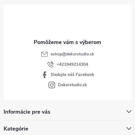
t
i
e
eshop
@
dekorstudio.sk
+421949214304
Sledujte náš Facebook
Dekorstudio.sk
Informácie pre vás
Kategórie