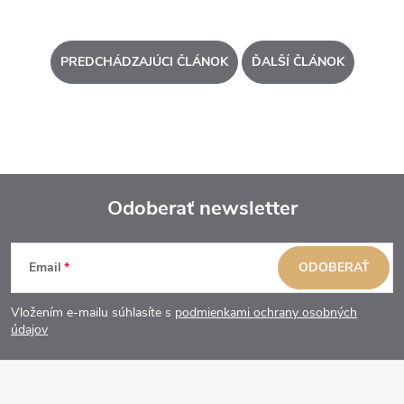
PREDCHÁDZAJÚCI ČLÁNOK
ĎALŠÍ ČLÁNOK
Odoberať newsletter
Z
Email
ODOBERAŤ
á
Vložením e-mailu súhlasíte s
podmienkami ochrany osobných
p
údajov
ä