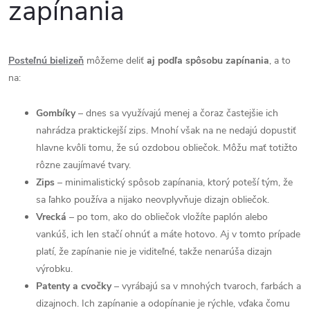
zapínania
Posteľnú bielizeň
môžeme deliť
aj podľa spôsobu zapínania
, a to
na:
Gombíky
– dnes sa využívajú menej a čoraz častejšie ich
nahrádza praktickejší zips. Mnohí však na ne nedajú dopustiť
hlavne kvôli tomu, že sú ozdobou obliečok. Môžu mať totižto
rôzne zaujímavé tvary.
Zips
– minimalistický spôsob zapínania, ktorý poteší tým, že
sa ľahko používa a nijako neovplyvňuje dizajn obliečok.
Vrecká
– po tom, ako do obliečok vložíte paplón alebo
vankúš, ich len stačí ohnúť a máte hotovo. Aj v tomto prípade
platí, že zapínanie nie je viditeľné, takže nenarúša dizajn
výrobku.
Patenty a cvočky
– vyrábajú sa v mnohých tvaroch, farbách a
dizajnoch. Ich zapínanie a odopínanie je rýchle, vďaka čomu