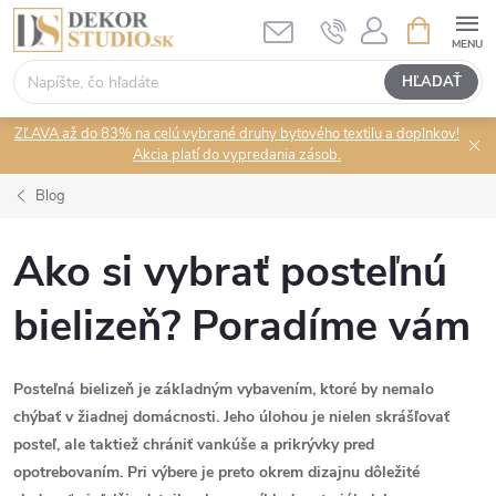
Prejsť
NÁKUPN
KOŠÍK
na
obsah
HĽADAŤ
ZĽAVA až do 83% na celú vybrané druhy bytového textilu a doplnkov!
Akcia platí do vypredania zásob.
Blog
Ako si vybrať posteľnú
bielizeň? Poradíme vám
Posteľná bielizeň je základným vybavením, ktoré by nemalo
chýbať v žiadnej domácnosti. Jeho úlohou je nielen skrášľovať
posteľ, ale taktiež chrániť vankúše a prikrývky pred
opotrebovaním. Pri výbere je preto okrem dizajnu dôležité