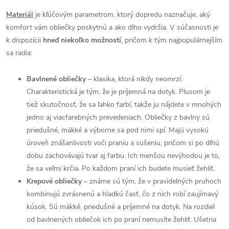
Materiál
je kľúčovým parametrom, ktorý dopredu naznačuje, aký
komfort vám obliečky poskytnú a ako dlho vydržia. V súčasnosti je
k dispozícii
hneď niekoľko možností
, pričom k tým najpopulárnejším
sa radia:
Bavlnené obliečky
– klasika, ktorá nikdy neomrzí.
Charakteristická je tým, že je príjemná na dotyk. Plusom je
tiež skutočnosť, že sa ľahko farbí, takže ju nájdete v mnohých
jedno aj viacfarebných prevedeniach. Obliečky z bavlny sú
priedušné, mäkké a výborne sa pod nimi spí. Majú vysokú
úroveň znášanlivosti voči praniu a sušeniu, pričom si po dlhú
dobu zachovávajú tvar aj farbu. Ich menšou nevýhodou je to,
že sa veľmi krčia. Po každom praní ich budete musieť žehliť.
Krepové obliečky
– známe sú tým, že v pravidelných pruhoch
kombinujú zvrásnenú a hladkú časť, čo z nich robí zaujímavý
kúsok. Sú mäkké, priedušné a príjemné na dotyk. Na rozdiel
od bavlnených obliečok ich po praní nemusíte žehliť. Ušetria