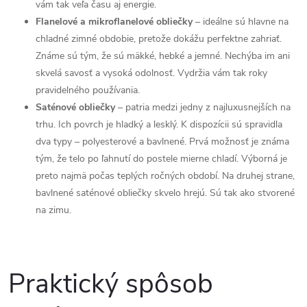
vám tak veľa času aj energie.
Flanelové a mikroflanelové obliečky
– ideálne sú hlavne na
chladné zimné obdobie, pretože dokážu perfektne zahriať.
Známe sú tým, že sú mäkké, hebké a jemné. Nechýba im ani
skvelá savosť a vysoká odolnosť. Vydržia vám tak roky
pravidelného používania.
Saténové obliečky
– patria medzi jedny z najluxusnejších na
trhu. Ich povrch je hladký a lesklý. K dispozícii sú spravidla
dva typy – polyesterové a bavlnené. Prvá možnosť je známa
tým, že telo po ľahnutí do postele mierne chladí. Výborná je
preto najmä počas teplých ročných období. Na druhej strane,
bavlnené saténové obliečky skvelo hrejú. Sú tak ako stvorené
na zimu.
Praktický spôsob