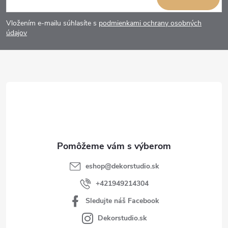
á
Vložením e-mailu súhlasíte s
podmienkami ochrany osobných
p
údajov
ä
t
i
e
eshop
@
dekorstudio.sk
+421949214304
Sledujte náš Facebook
Dekorstudio.sk