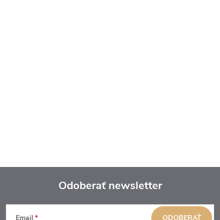
Odoberať newsletter
Z
Email
ODOBERAŤ