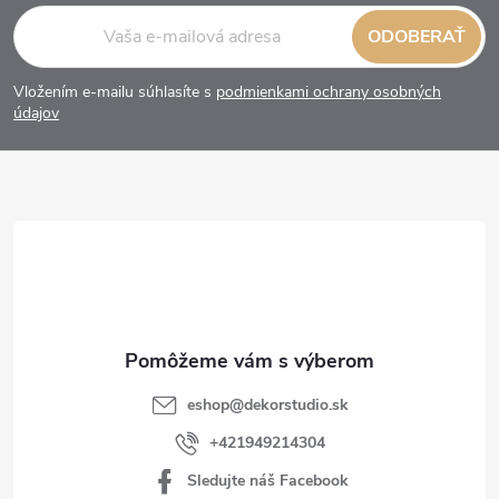
Z
ODOBERAŤ
á
Vložením e-mailu súhlasíte s
podmienkami ochrany osobných
p
údajov
ä
t
i
e
eshop
@
dekorstudio.sk
+421949214304
Sledujte náš Facebook