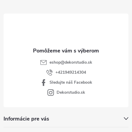
ä
t
i
e
eshop
@
dekorstudio.sk
+421949214304
Sledujte náš Facebook
Dekorstudio.sk
Informácie pre vás