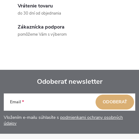
Vrátenie tovaru
do 30 dní od objednania
Zákaznícka podpora
pomôžeme Vám s výberom
Odoberať newsletter
Z
Email
ODOBERAŤ
á
Vložením e-mailu súhlasíte s
podmienkami ochrany osobných
p
údajov