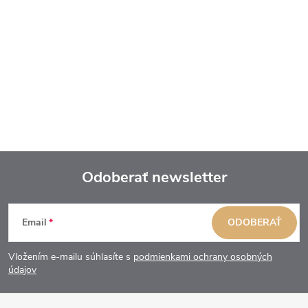
Odoberať newsletter
Z
Email
ODOBERAŤ
á
Vložením e-mailu súhlasíte s
podmienkami ochrany osobných
p
údajov