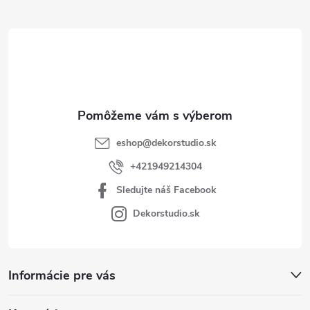
ä
t
i
e
eshop
@
dekorstudio.sk
+421949214304
Sledujte náš Facebook
Dekorstudio.sk
Informácie pre vás