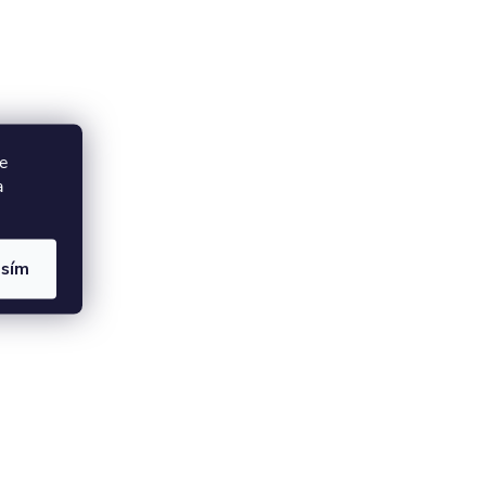
e
a
asím