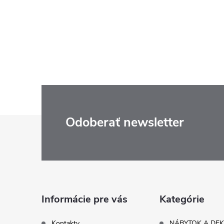
Z
Odoberať newsletter
á
p
ä
Informácie pre vás
Kategórie
Kontakty
NÁBYTOK A DE