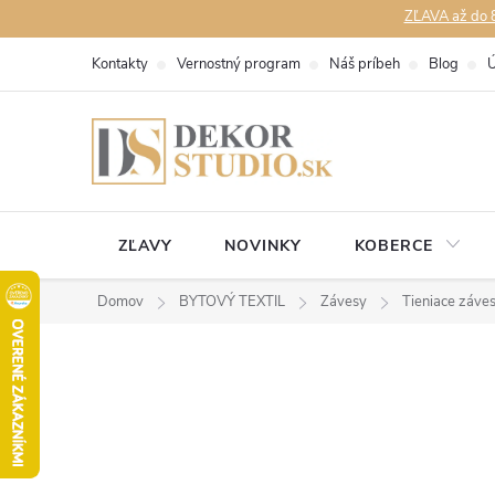
Prejsť
ZĽAVA až do 8
na
Kontakty
Vernostný program
Náš príbeh
Blog
Ú
obsah
ZĽAVY
NOVINKY
KOBERCE
Domov
BYTOVÝ TEXTIL
Závesy
Tieniace záve