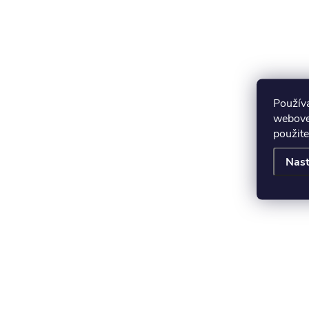
Použív
webovej
použite
Nast