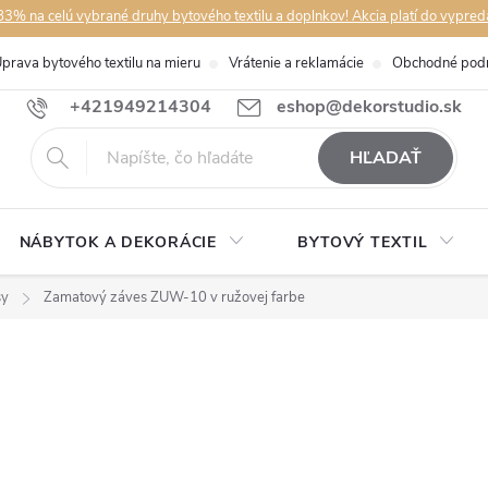
3% na celú vybrané druhy bytového textilu a doplnkov! Akcia platí do vypred
prava bytového textilu na mieru
Vrátenie a reklamácie
Obchodné pod
+421949214304
eshop@dekorstudio.sk
HĽADAŤ
NÁBYTOK A DEKORÁCIE
BYTOVÝ TEXTIL
sy
Zamatový záves ZUW-10 v ružovej farbe