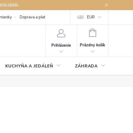
ania zásob.
mienky
Doprava a platby
Podmienky ochrany osobných údajov
EUR
Na
NÁKUPNÝ
KOŠÍK
Prázdny košík
Prihlásenie
KUCHYŇA A JEDÁLEŇ
ZÁHRADA
TAKM