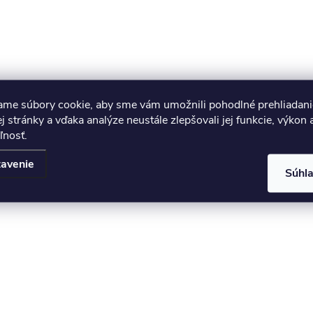
ame súbory cookie, aby sme vám umožnili pohodlné prehliadani
 stránky a vďaka analýze neustále zlepšovali jej funkcie, výkon 
ľnosť.
avenie
Súhl