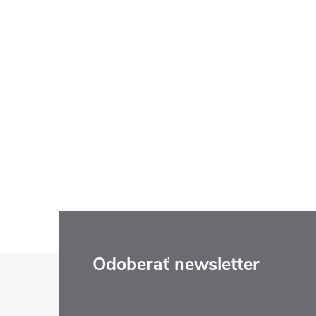
Z
Odoberať newsletter
á