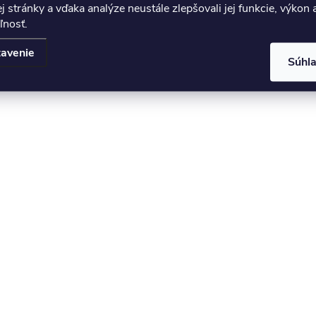
 stránky a vďaka analýze neustále zlepšovali jej funkcie, výkon 
ľnosť.
avenie
Súhl