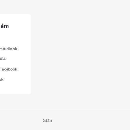
studio.sk
304
 Facebook
sk
SDS