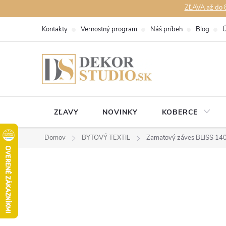
Prejsť
ZĽAVA až do 8
na
Kontakty
Vernostný program
Náš príbeh
Blog
Ú
obsah
ZĽAVY
NOVINKY
KOBERCE
Domov
BYTOVÝ TEXTIL
Zamatový záves BLISS 140x