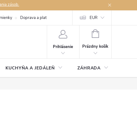
ania zásob.
mienky
Doprava a platby
Podmienky ochrany osobných údajov
EUR
Na
NÁKUPNÝ
KOŠÍK
Prázdny košík
Prihlásenie
KUCHYŇA A JEDÁLEŇ
ZÁHRADA
TAKM