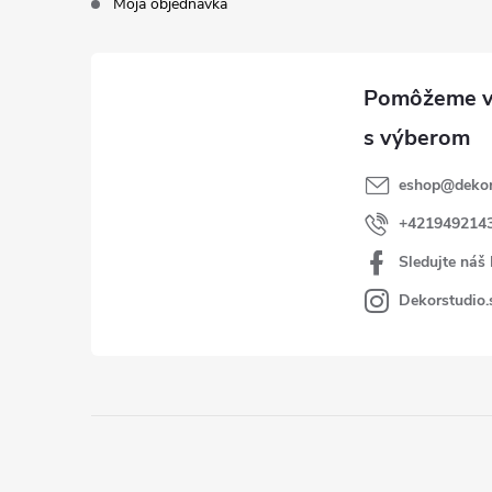
Moja objednávka
eshop
@
dekor
+421949214
Sledujte náš
Dekorstudio.