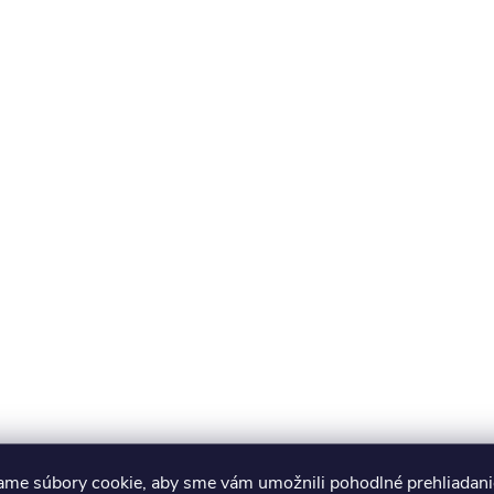
ame súbory cookie, aby sme vám umožnili pohodlné prehliadani