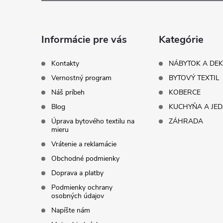
p
ä
Informácie pre vás
Kategórie
t
Kontakty
NÁBYTOK A DE
Vernostný program
BYTOVÝ TEXTIL
i
Náš príbeh
KOBERCE
Blog
KUCHYŇA A JE
e
Úprava bytového textilu na
ZÁHRADA
mieru
Vrátenie a reklamácie
Obchodné podmienky
Doprava a platby
Podmienky ochrany
osobných údajov
Napíšte nám