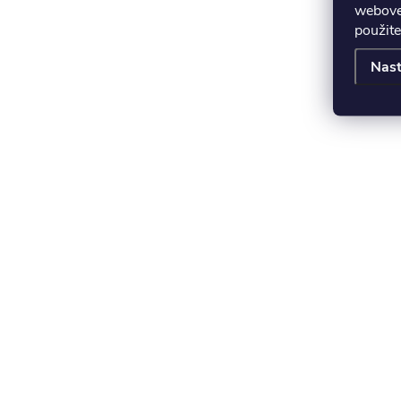
webovej
použite
Nast