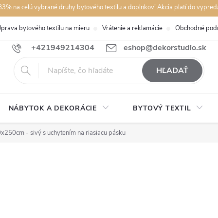
3% na celú vybrané druhy bytového textilu a doplnkov! Akcia platí do vypred
prava bytového textilu na mieru
Vrátenie a reklamácie
Obchodné pod
+421949214304
eshop@dekorstudio.sk
HĽADAŤ
NÁBYTOK A DEKORÁCIE
BYTOVÝ TEXTIL
250cm - sivý s uchytením na riasiacu pásku