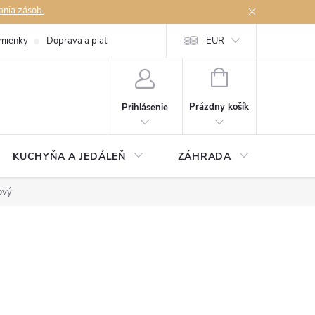
ania zásob.
mienky
Doprava a platby
Podmienky ochrany osobných údajov
EUR
Na
NÁKUPNÝ
KOŠÍK
Prázdny košík
Prihlásenie
KUCHYŇA A JEDÁLEŇ
ZÁHRADA
TAKM
ový