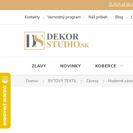
Prejsť
ZĽAVA až do 8
na
Kontakty
Vernostný program
Náš príbeh
Blog
Ú
obsah
ZĽAVY
NOVINKY
KOBERCE
Domov
BYTOVÝ TEXTIL
Závesy
Moderné záve