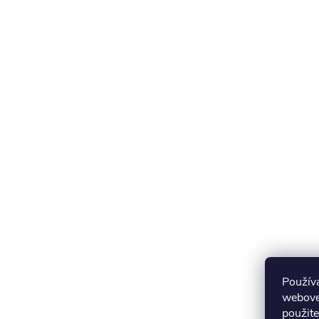
Použív
webovej
použite