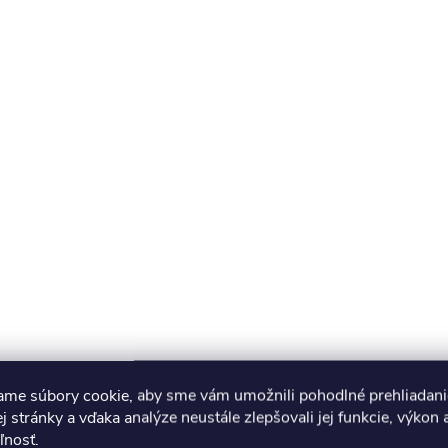
ame súbory cookie, aby sme vám umožnili pohodlné prehliadani
 stránky a vďaka analýze neustále zlepšovali jej funkcie, výkon 
ľnosť.