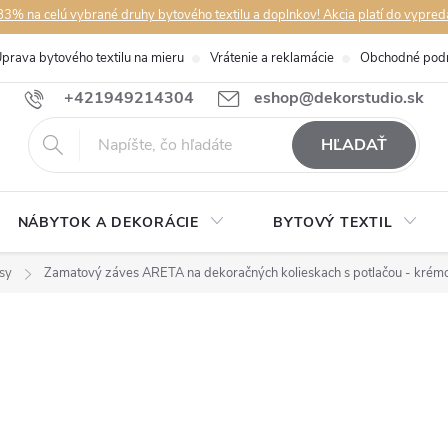
3% na celú vybrané druhy bytového textilu a doplnkov! Akcia platí do vypred
prava bytového textilu na mieru
Vrátenie a reklamácie
Obchodné pod
+421949214304
eshop@dekorstudio.sk
HĽADAŤ
NÁBYTOK A DEKORÁCIE
BYTOVÝ TEXTIL
sy
Zamatový záves ARETA na dekoračných kolieskach s potlačou - krém