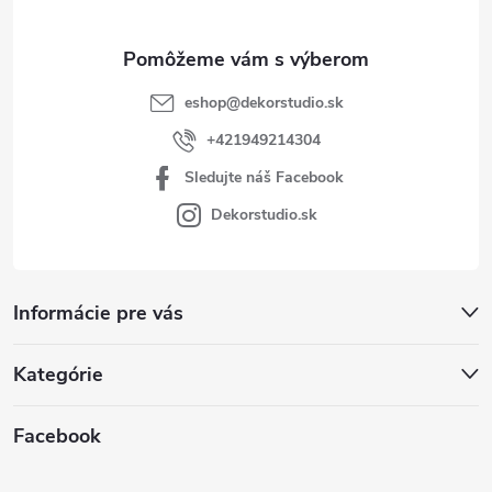
e
eshop
@
dekorstudio.sk
+421949214304
Sledujte náš Facebook
Dekorstudio.sk
Informácie pre vás
Kategórie
Facebook