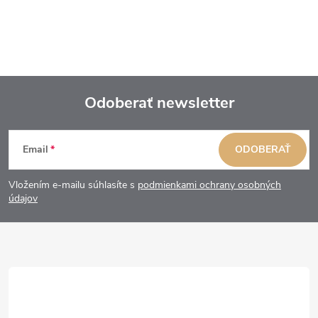
Odoberať newsletter
Z
Email
ODOBERAŤ
á
Vložením e-mailu súhlasíte s
podmienkami ochrany osobných
p
údajov
ä
t
i