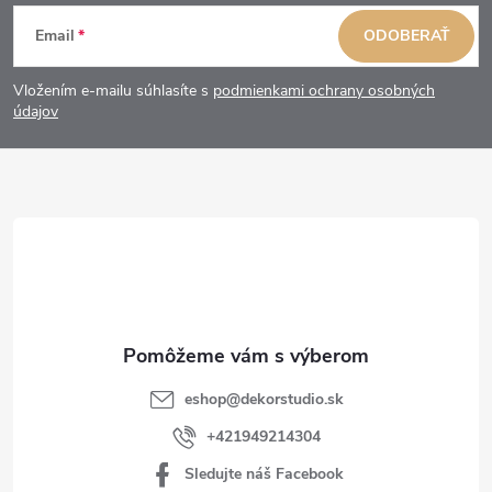
Z
Email
ODOBERAŤ
á
Vložením e-mailu súhlasíte s
podmienkami ochrany osobných
p
údajov
ä
t
i
e
eshop
@
dekorstudio.sk
+421949214304
Sledujte náš Facebook