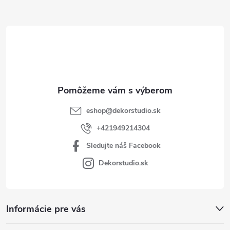
ä
t
i
e
eshop
@
dekorstudio.sk
+421949214304
Sledujte náš Facebook
Dekorstudio.sk
Informácie pre vás