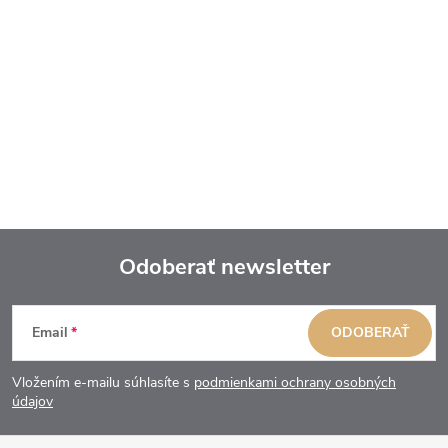
Odoberať newsletter
Z
Email
ODOBERAŤ
á
Vložením e-mailu súhlasíte s
podmienkami ochrany osobných
p
údajov