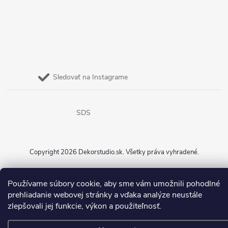
Sledovať na Instagrame
SDS
Copyright 2026
Dekorstudio.sk
. Všetky práva vyhradené.
Vytvoril Shoptet
Používame súbory cookie, aby sme vám umožnili pohodlné
prehliadanie webovej stránky a vďaka analýze neustále
zlepšovali jej funkcie, výkon a použiteľnosť.