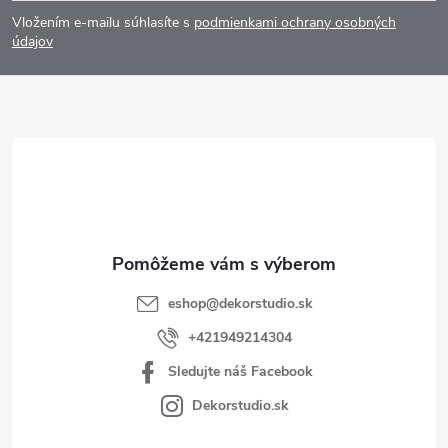
á
Vložením e-mailu súhlasíte s
podmienkami ochrany osobných
p
údajov
ä
t
i
e
eshop
@
dekorstudio.sk
+421949214304
Sledujte náš Facebook
Dekorstudio.sk