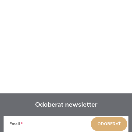
Odoberať newsletter
Z
Email
ODOBERAŤ