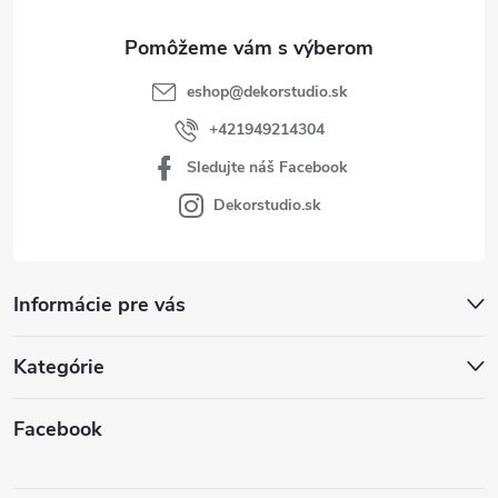
e
eshop
@
dekorstudio.sk
+421949214304
Sledujte náš Facebook
Dekorstudio.sk
Informácie pre vás
Kategórie
Facebook