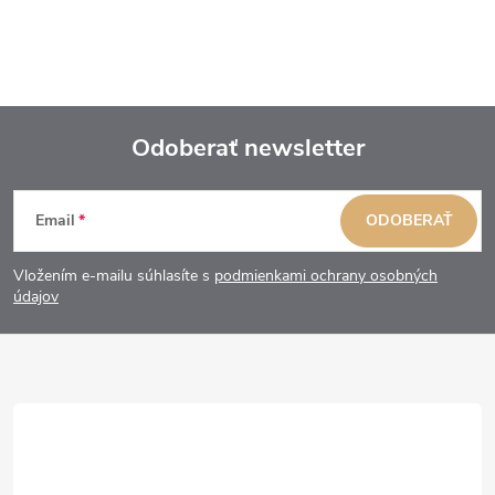
Odoberať newsletter
Z
Email
ODOBERAŤ
á
Vložením e-mailu súhlasíte s
podmienkami ochrany osobných
p
údajov
ä
t
i