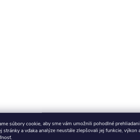
ame súbory cookie, aby sme vám umožnili pohodlné prehliadani
 stránky a vďaka analýze neustále zlepšovali jej funkcie, výkon 
ľnosť.