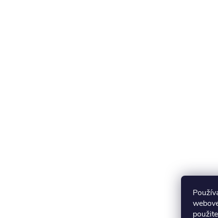
Použív
webovej
použite