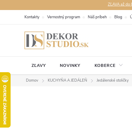
Prejsť
ZĽAVA až do 8
na
Kontakty
Vernostný program
Náš príbeh
Blog
Ú
obsah
ZĽAVY
NOVINKY
KOBERCE
Domov
KUCHYŇA A JEDÁLEŇ
Jedálenské stoličky