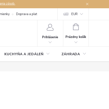
ania zásob.
mienky
Doprava a platby
Podmienky ochrany osobných údajov
EUR
Na
NÁKUPNÝ
KOŠÍK
Prázdny košík
Prihlásenie
KUCHYŇA A JEDÁLEŇ
ZÁHRADA
TAKM