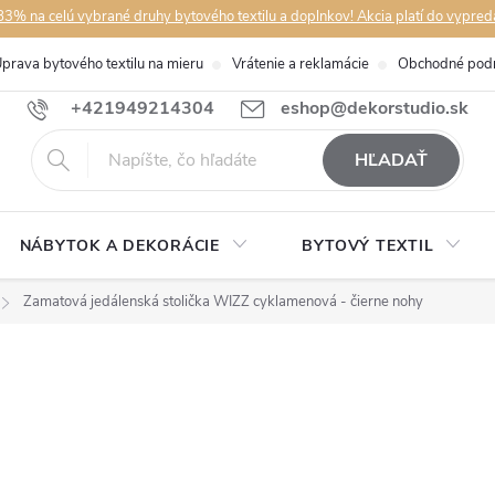
3% na celú vybrané druhy bytového textilu a doplnkov! Akcia platí do vypred
prava bytového textilu na mieru
Vrátenie a reklamácie
Obchodné pod
+421949214304
eshop@dekorstudio.sk
HĽADAŤ
NÁBYTOK A DEKORÁCIE
BYTOVÝ TEXTIL
Zamatová jedálenská stolička WIZZ cyklamenová - čierne nohy