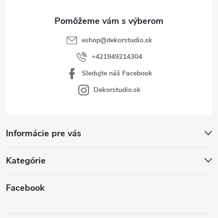
e
eshop
@
dekorstudio.sk
+421949214304
Sledujte náš Facebook
Dekorstudio.sk
Informácie pre vás
Kategórie
Facebook