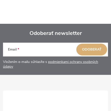
Odoberať newsletter
Z
Email
ODOBERAŤ
á
Vložením e-mailu súhlasíte s
podmienkami ochrany osobných
p
údajov
ä
t
i