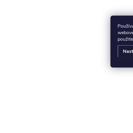
Použív
webovej
použite
Nast