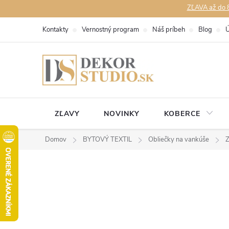
Prejsť
ZĽAVA až do 8
na
Kontakty
Vernostný program
Náš príbeh
Blog
Ú
obsah
ZĽAVY
NOVINKY
KOBERCE
Domov
BYTOVÝ TEXTIL
Obliečky na vankúše
Z