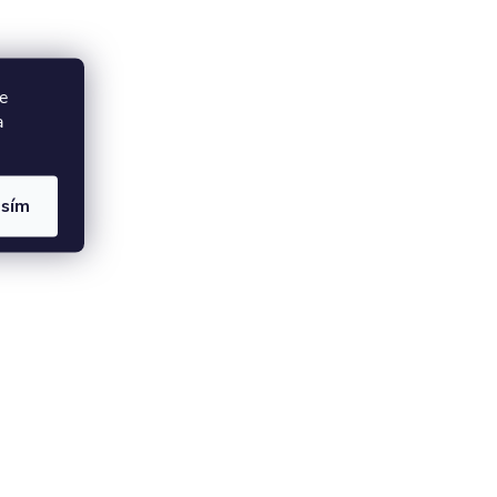
e
a
asím