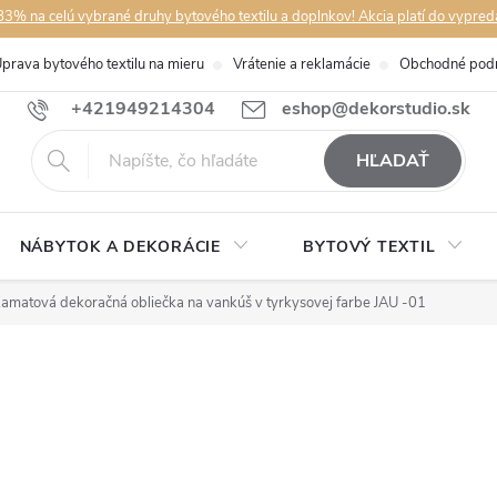
3% na celú vybrané druhy bytového textilu a doplnkov! Akcia platí do vypred
prava bytového textilu na mieru
Vrátenie a reklamácie
Obchodné pod
+421949214304
eshop@dekorstudio.sk
HĽADAŤ
NÁBYTOK A DEKORÁCIE
BYTOVÝ TEXTIL
amatová dekoračná obliečka na vankúš v tyrkysovej farbe JAU -01