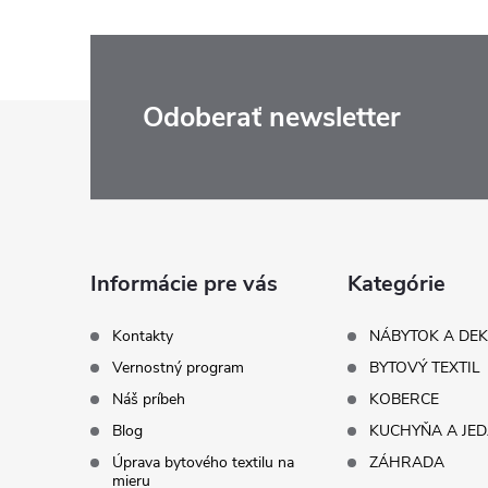
Z
Odoberať newsletter
á
p
ä
Informácie pre vás
Kategórie
t
Kontakty
NÁBYTOK A DE
Vernostný program
BYTOVÝ TEXTIL
i
Náš príbeh
KOBERCE
Blog
KUCHYŇA A JE
e
Úprava bytového textilu na
ZÁHRADA
mieru