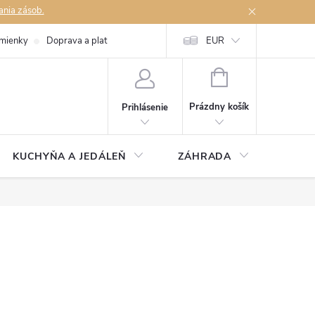
ania zásob.
mienky
Doprava a platby
Podmienky ochrany osobných údajov
EUR
Na
NÁKUPNÝ
KOŠÍK
Prázdny košík
Prihlásenie
KUCHYŇA A JEDÁLEŇ
ZÁHRADA
TAKM