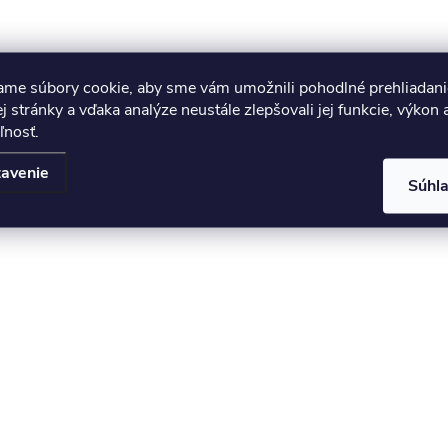
ame súbory cookie, aby sme vám umožnili pohodlné prehliadani
 stránky a vďaka analýze neustále zlepšovali jej funkcie, výkon 
ľnosť.
avenie
Súhl