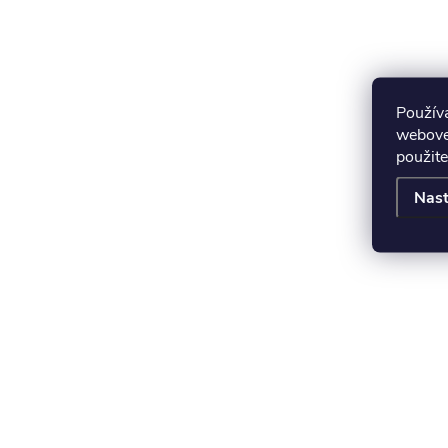
Použív
webovej
použite
Nast