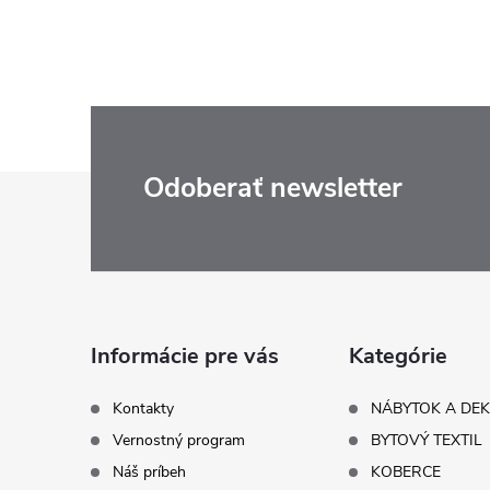
Z
Odoberať newsletter
á
p
ä
Informácie pre vás
Kategórie
t
Kontakty
NÁBYTOK A DE
Vernostný program
BYTOVÝ TEXTIL
i
Náš príbeh
KOBERCE