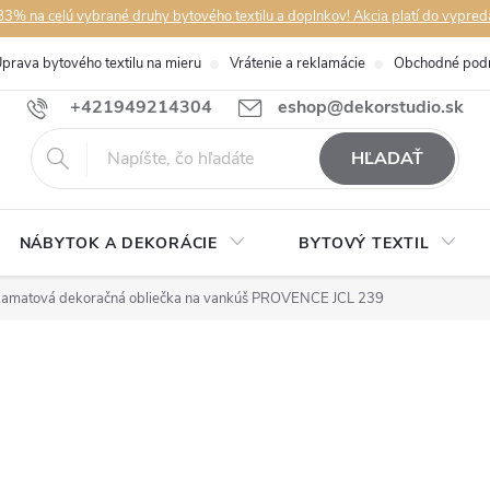
3% na celú vybrané druhy bytového textilu a doplnkov! Akcia platí do vypred
prava bytového textilu na mieru
Vrátenie a reklamácie
Obchodné pod
+421949214304
eshop@dekorstudio.sk
HĽADAŤ
NÁBYTOK A DEKORÁCIE
BYTOVÝ TEXTIL
amatová dekoračná obliečka na vankúš PROVENCE JCL 239