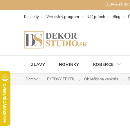
Prejsť
ZĽAVA až do 8
na
Kontakty
Vernostný program
Náš príbeh
Blog
Ú
obsah
ZĽAVY
NOVINKY
KOBERCE
Domov
BYTOVÝ TEXTIL
Obliečky na vankúše
Z