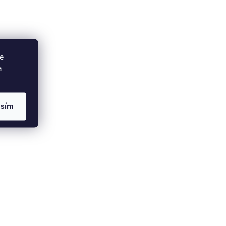
e
a
asím