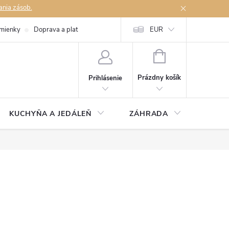
ania zásob.
mienky
Doprava a platby
Podmienky ochrany osobných údajov
EUR
Na
NÁKUPNÝ
KOŠÍK
Prázdny košík
Prihlásenie
KUCHYŇA A JEDÁLEŇ
ZÁHRADA
TAKM