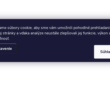
ame súbory cookie, aby sme vám umožnili pohodlné prehliadani
 stránky a vďaka analýze neustále zlepšovali jej funkcie, výkon 
ľnosť.
avenie
Súhl