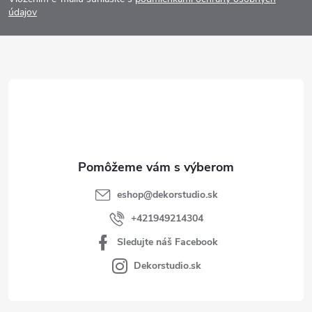
p
údajov
ä
t
i
e
eshop
@
dekorstudio.sk
+421949214304
Sledujte náš Facebook
Dekorstudio.sk