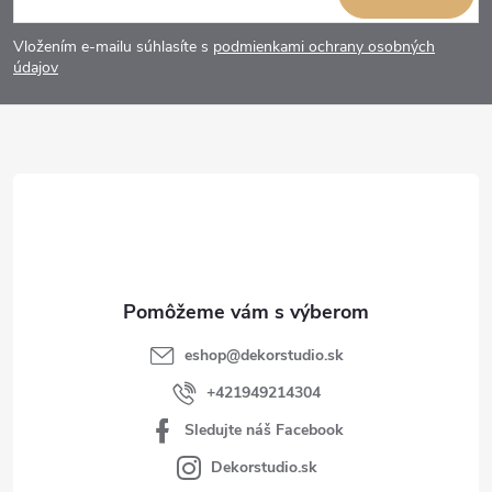
á
Vložením e-mailu súhlasíte s
podmienkami ochrany osobných
p
údajov
ä
t
i
e
eshop
@
dekorstudio.sk
+421949214304
Sledujte náš Facebook
Dekorstudio.sk