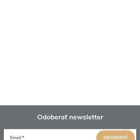
Odoberať newsletter
Z
Email
ODOBERAŤ