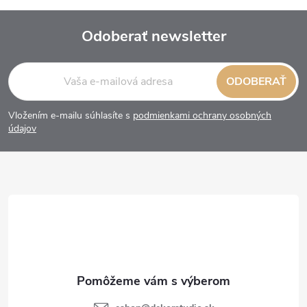
Odoberať newsletter
Z
ODOBERAŤ
á
Vložením e-mailu súhlasíte s
podmienkami ochrany osobných
p
údajov
ä
t
i
e