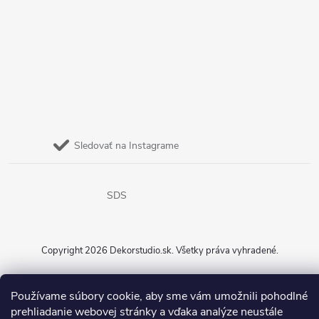
Sledovať na Instagrame
SDS
Copyright 2026
Dekorstudio.sk
. Všetky práva vyhradené.
Vytvoril Shoptet
Používame súbory cookie, aby sme vám umožnili pohodlné
prehliadanie webovej stránky a vďaka analýze neustále