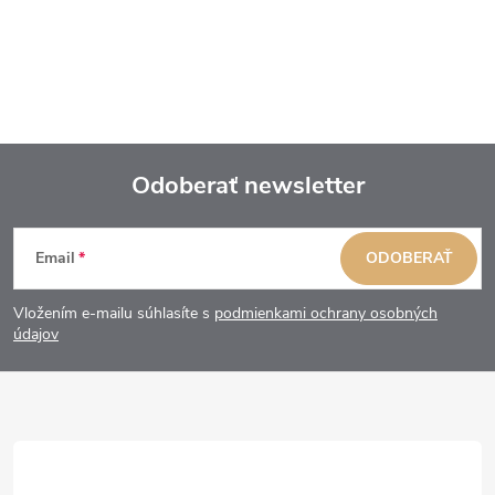
Odoberať newsletter
Z
Email
ODOBERAŤ
á
Vložením e-mailu súhlasíte s
podmienkami ochrany osobných
p
údajov
ä
t