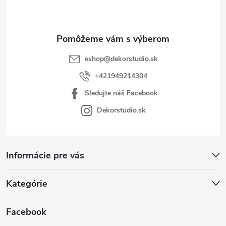
i
e
eshop
@
dekorstudio.sk
+421949214304
Sledujte náš Facebook
Dekorstudio.sk
Informácie pre vás
Kategórie
Facebook