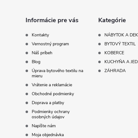
p
ä
Informácie pre vás
Kategórie
t
Kontakty
NÁBYTOK A DE
Vernostný program
BYTOVÝ TEXTIL
i
Náš príbeh
KOBERCE
Blog
KUCHYŇA A JE
e
Úprava bytového textilu na
ZÁHRADA
mieru
Vrátenie a reklamácie
Obchodné podmienky
Doprava a platby
Podmienky ochrany
osobných údajov
Napíšte nám
Moja objednávka