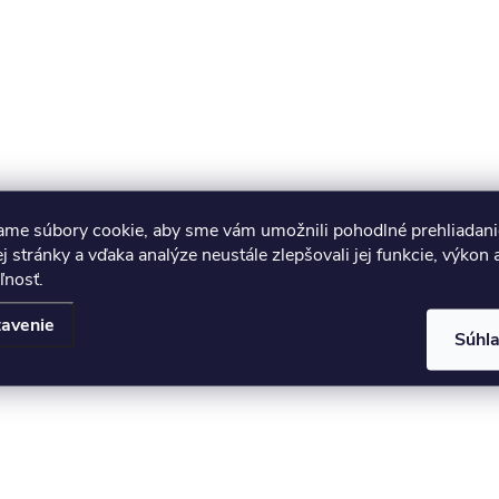
ame súbory cookie, aby sme vám umožnili pohodlné prehliadani
 stránky a vďaka analýze neustále zlepšovali jej funkcie, výkon 
ľnosť.
avenie
Súhl