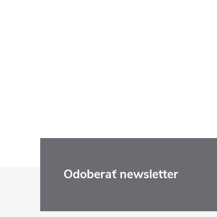
Z
Odoberať newsletter
á