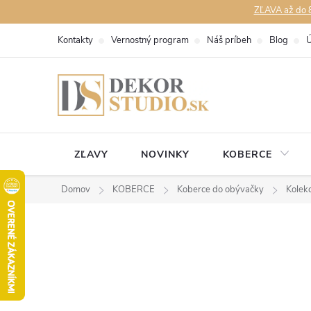
Prejsť
ZĽAVA až do 8
na
Kontakty
Vernostný program
Náš príbeh
Blog
Ú
obsah
ZĽAVY
NOVINKY
KOBERCE
Domov
KOBERCE
Koberce do obývačky
Kolek