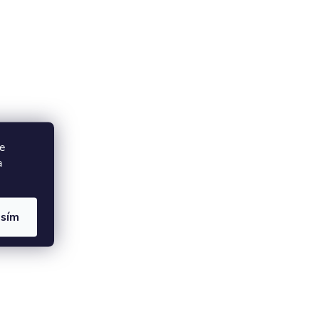
e
a
asím