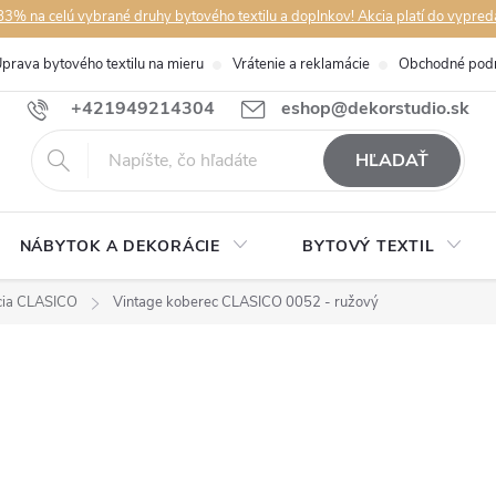
3% na celú vybrané druhy bytového textilu a doplnkov! Akcia platí do vypred
prava bytového textilu na mieru
Vrátenie a reklamácie
Obchodné pod
+421949214304
eshop@dekorstudio.sk
HĽADAŤ
NÁBYTOK A DEKORÁCIE
BYTOVÝ TEXTIL
cia CLASICO
Vintage koberec CLASICO 0052 - ružový