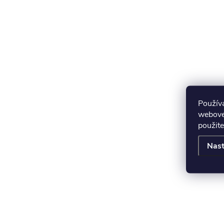
Použív
webovej
použite
Nast