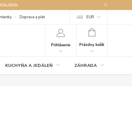
ania zásob.
mienky
Doprava a platby
Podmienky ochrany osobných údajov
EUR
Na
NÁKUPNÝ
KOŠÍK
Prázdny košík
Prihlásenie
KUCHYŇA A JEDÁLEŇ
ZÁHRADA
TAKM