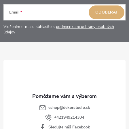
Z
Email
ODOBERAŤ
á
Vložením e-mailu súhlasíte s
podmienkami ochrany osobných
p
údajov
ä
t
i
e
eshop
@
dekorstudio.sk
+421949214304
Sledujte náš Facebook