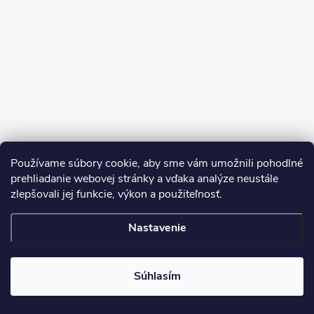
Sledovať na Instagrame
Používame súbory cookie, aby sme vám umožnili pohodlné
prehliadanie webovej stránky a vďaka analýze neustále
zlepšovali jej funkcie, výkon a použiteľnosť.
SDS
Nastavenie
Copyright 2026
Dekorstudio.sk
. Všetky práva vyhradené.
Súhlasím
Vytvoril Shoptet