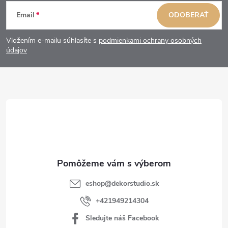
Z
Email
ODOBERAŤ
á
Vložením e-mailu súhlasíte s
podmienkami ochrany osobných
p
údajov
ä
t
i
e
eshop
@
dekorstudio.sk
+421949214304
Sledujte náš Facebook