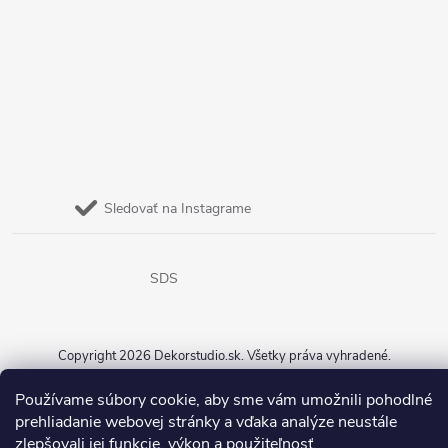
Sledovať na Instagrame
SDS
Copyright 2026
Dekorstudio.sk
. Všetky práva vyhradené.
Vytvoril Shoptet
Používame súbory cookie, aby sme vám umožnili pohodlné
prehliadanie webovej stránky a vďaka analýze neustále
zlepšovali jej funkcie, výkon a použiteľnosť.