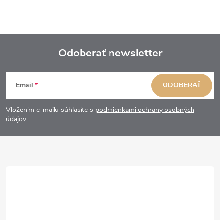
Odoberať newsletter
Z
Email
ODOBERAŤ
á
Vložením e-mailu súhlasíte s
podmienkami ochrany osobných
p
údajov
ä
t
i