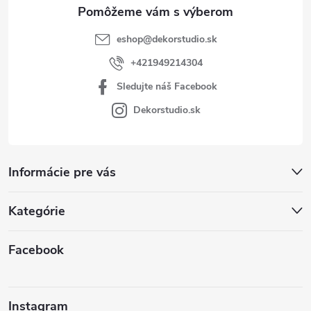
e
eshop
@
dekorstudio.sk
+421949214304
Sledujte náš Facebook
Dekorstudio.sk
Informácie pre vás
Kategórie
Facebook
Instagram