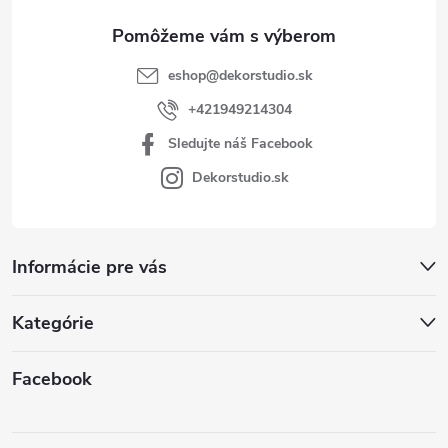
e
eshop
@
dekorstudio.sk
+421949214304
Sledujte náš Facebook
Dekorstudio.sk
Informácie pre vás
Kategórie
Facebook