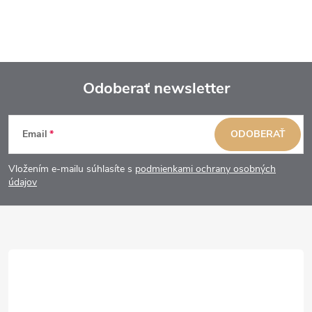
Odoberať newsletter
Z
Email
ODOBERAŤ
á
Vložením e-mailu súhlasíte s
podmienkami ochrany osobných
p
údajov
ä
t
i