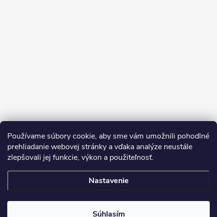
Sledovať na Instagrame
Používame súbory cookie, aby sme vám umožnili pohodlné
prehliadanie webovej stránky a vďaka analýze neustále
zlepšovali jej funkcie, výkon a použiteľnosť.
SDS
Nastavenie
Copyright 2026
Dekorstudio.sk
. Všetky práva vyhradené.
Súhlasím