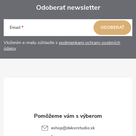
Odoberať newsletter
Z
Email
ODOBERAŤ
á
Vložením e-mailu súhlasíte s
podmienkami ochrany osobných
p
údajov
ä
t
i
e
eshop
@
dekorstudio.sk