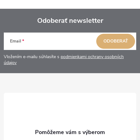
Odoberať newsletter
Z
Email
ODOBERAŤ
á
Vložením e-mailu súhlasíte s
podmienkami ochrany osobných
p
údajov
ä
t
i
e