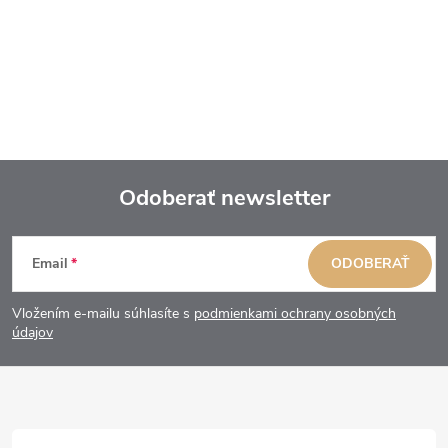
Odoberať newsletter
Z
Email
ODOBERAŤ
á
Vložením e-mailu súhlasíte s
podmienkami ochrany osobných
p
údajov
ä
t