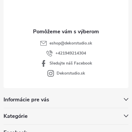
i
e
eshop
@
dekorstudio.sk
+421949214304
Sledujte náš Facebook
Dekorstudio.sk
Informácie pre vás
Kategórie