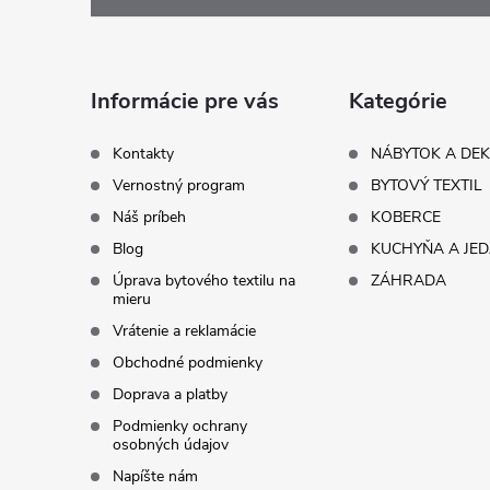
p
ä
Informácie pre vás
Kategórie
t
Kontakty
NÁBYTOK A DE
Vernostný program
BYTOVÝ TEXTIL
i
Náš príbeh
KOBERCE
Blog
KUCHYŇA A JE
e
Úprava bytového textilu na
ZÁHRADA
mieru
Vrátenie a reklamácie
Obchodné podmienky
Doprava a platby
Podmienky ochrany
osobných údajov
Napíšte nám