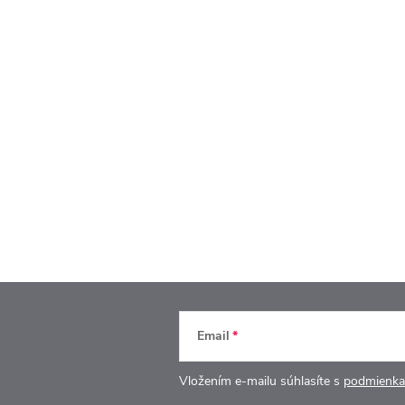
Email
Vložením e-mailu súhlasíte s
podmienka