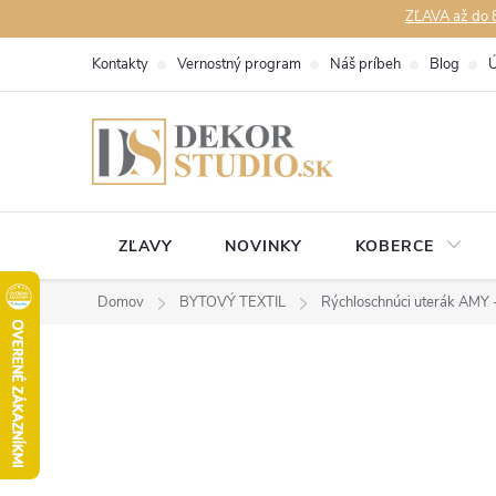
Prejsť
ZĽAVA až do 8
na
Kontakty
Vernostný program
Náš príbeh
Blog
Ú
obsah
ZĽAVY
NOVINKY
KOBERCE
Domov
BYTOVÝ TEXTIL
Rýchloschnúci uterák AMY 