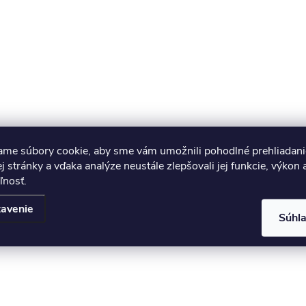
ame súbory cookie, aby sme vám umožnili pohodlné prehliadani
 stránky a vďaka analýze neustále zlepšovali jej funkcie, výkon 
ľnosť.
avenie
Súhl