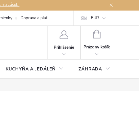
ania zásob.
mienky
Doprava a platby
Podmienky ochrany osobných údajov
EUR
Na
NÁKUPNÝ
KOŠÍK
Prázdny košík
Prihlásenie
KUCHYŇA A JEDÁLEŇ
ZÁHRADA
TAKM