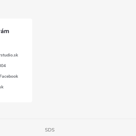
studio.sk
304
 Facebook
sk
SDS