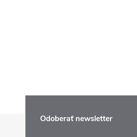
Z
Odoberať newsletter
á