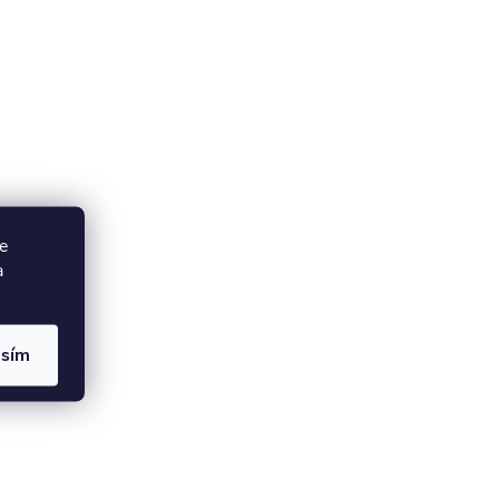
e
a
asím