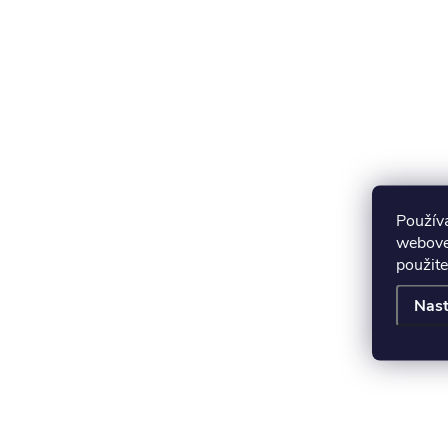
Použív
webovej
použite
Nast