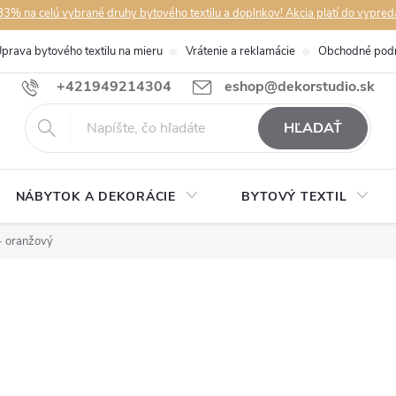
3% na celú vybrané druhy bytového textilu a doplnkov! Akcia platí do vypred
prava bytového textilu na mieru
Vrátenie a reklamácie
Obchodné pod
+421949214304
eshop@dekorstudio.sk
HĽADAŤ
NÁBYTOK A DEKORÁCIE
BYTOVÝ TEXTIL
- oranžový