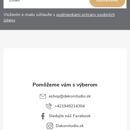
Email
ODOBERAŤ
á
Vložením e-mailu súhlasíte s
podmienkami ochrany osobných
p
údajov
ä
t
i
e
eshop
@
dekorstudio.sk
+421949214304
Sledujte náš Facebook
Dekorstudio.sk