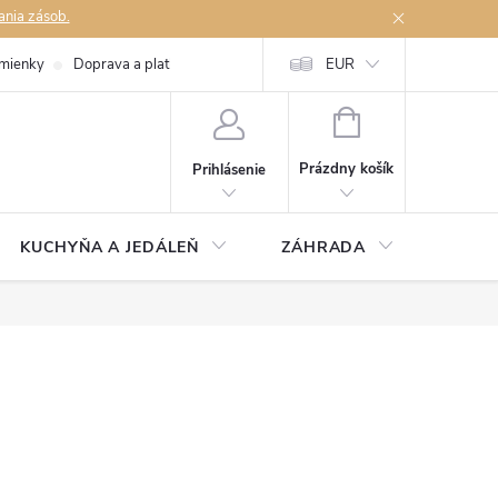
ania zásob.
mienky
Doprava a platby
Podmienky ochrany osobných údajov
EUR
Na
NÁKUPNÝ
KOŠÍK
Prázdny košík
Prihlásenie
KUCHYŇA A JEDÁLEŇ
ZÁHRADA
TAKM