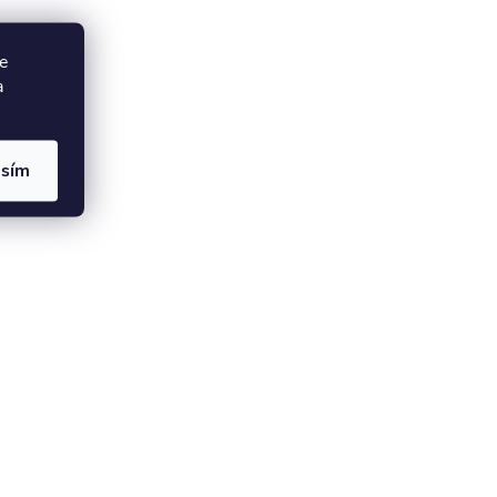
e
a
asím