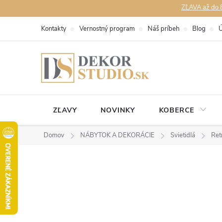
Prejsť
ZĽAVA až do 8
na
Kontakty
Vernostný program
Náš príbeh
Blog
Ú
obsah
ZĽAVY
NOVINKY
KOBERCE
Domov
NÁBYTOK A DEKORÁCIE
Svietidlá
Ret