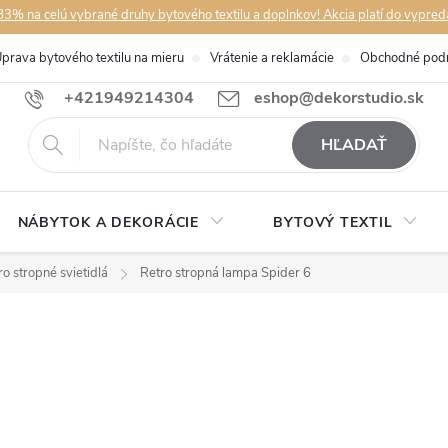
3% na celú vybrané druhy bytového textilu a doplnkov! Akcia platí do vypred
prava bytového textilu na mieru
Vrátenie a reklamácie
Obchodné pod
+421949214304
eshop@dekorstudio.sk
HĽADAŤ
NÁBYTOK A DEKORÁCIE
BYTOVÝ TEXTIL
ro stropné svietidlá
Retro stropná lampa Spider 6