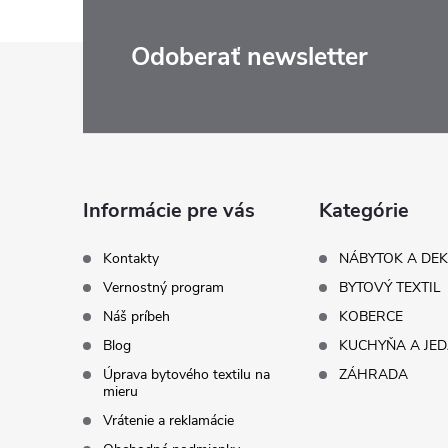
Z
Odoberať newsletter
á
p
ä
Informácie pre vás
Kategórie
t
Kontakty
NÁBYTOK A DE
Vernostný program
BYTOVÝ TEXTIL
i
Náš príbeh
KOBERCE
Blog
KUCHYŇA A JE
e
Úprava bytového textilu na
ZÁHRADA
mieru
Vrátenie a reklamácie