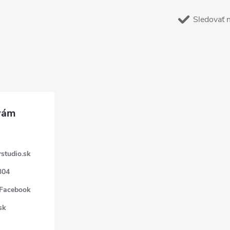
Sledovať 
studio.sk
304
 Facebook
sk