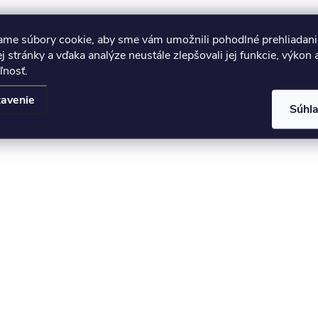
ame súbory cookie, aby sme vám umožnili pohodlné prehliadani
 stránky a vďaka analýze neustále zlepšovali jej funkcie, výkon 
ľnosť.
avenie
Súhl