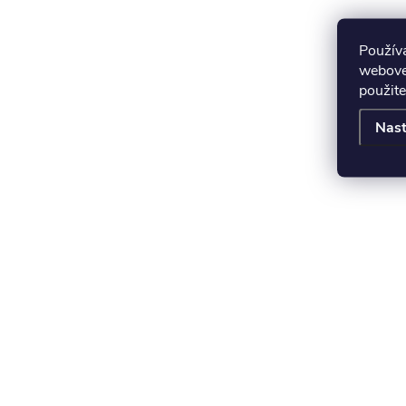
Použív
webovej
použite
Nast