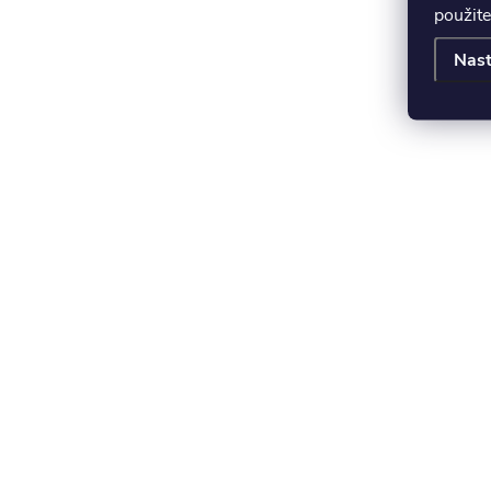
použite
Nast