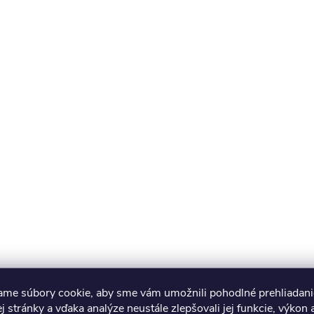
ame súbory cookie, aby sme vám umožnili pohodlné prehliadani
 stránky a vďaka analýze neustále zlepšovali jej funkcie, výkon 