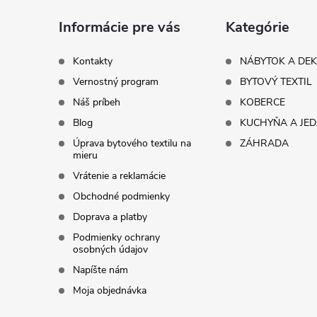
ä
Informácie pre vás
Kategórie
t
Kontakty
NÁBYTOK A DE
Vernostný program
BYTOVÝ TEXTIL
i
Náš príbeh
KOBERCE
Blog
KUCHYŇA A JE
e
Úprava bytového textilu na
ZÁHRADA
mieru
Vrátenie a reklamácie
Obchodné podmienky
Doprava a platby
Podmienky ochrany
osobných údajov
Napíšte nám
Moja objednávka