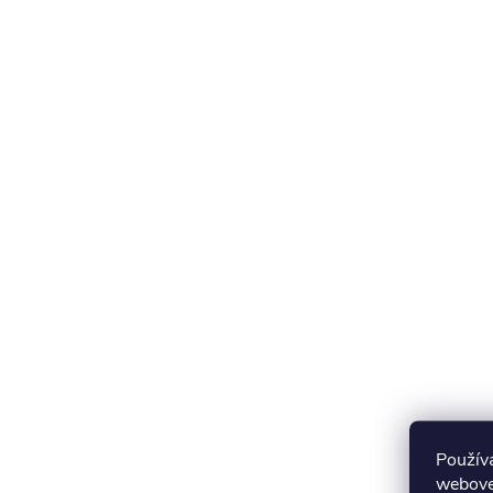
Použív
webovej