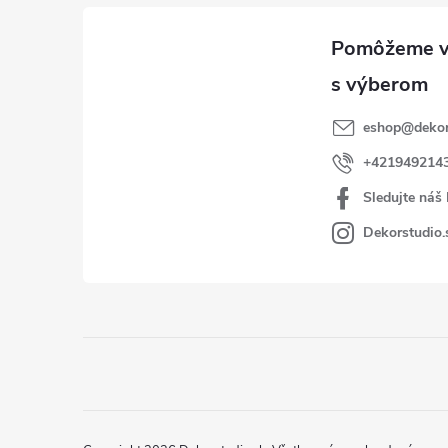
eshop
@
dekor
+421949214
Sledujte náš
Dekorstudio.