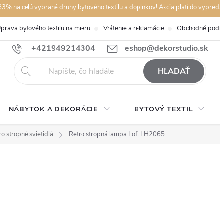
3% na celú vybrané druhy bytového textilu a doplnkov! Akcia platí do vypred
prava bytového textilu na mieru
Vrátenie a reklamácie
Obchodné pod
+421949214304
eshop@dekorstudio.sk
HĽADAŤ
NÁBYTOK A DEKORÁCIE
BYTOVÝ TEXTIL
ro stropné svietidlá
Retro stropná lampa Loft LH2065