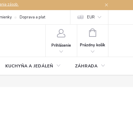
ania zásob.
mienky
Doprava a platby
Podmienky ochrany osobných údajov
EUR
Na
NÁKUPNÝ
KOŠÍK
Prázdny košík
Prihlásenie
KUCHYŇA A JEDÁLEŇ
ZÁHRADA
TAKM