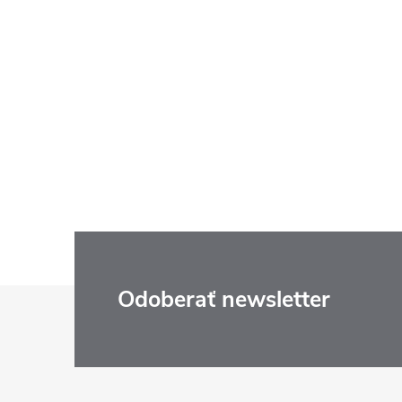
Z
Odoberať newsletter
á
p