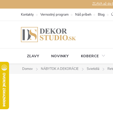
Prejsť
ZĽAVA až do 8
na
Kontakty
Vernostný program
Náš príbeh
Blog
Ú
obsah
ZĽAVY
NOVINKY
KOBERCE
Domov
NÁBYTOK A DEKORÁCIE
Svietidlá
Ret