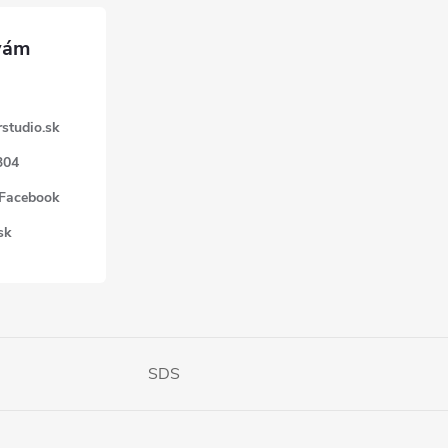
studio.sk
304
 Facebook
sk
SDS