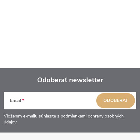
Odoberať newsletter
Z
Email
ODOBERAŤ
á
Vložením e-mailu súhlasíte s
podmienkami ochrany osobných
p
údajov