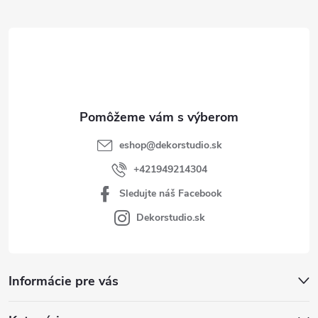
ä
t
i
e
eshop
@
dekorstudio.sk
+421949214304
Sledujte náš Facebook
Dekorstudio.sk
Informácie pre vás