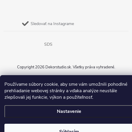
Sledovať na Instagrame
SDS
Copyright 2026
Dekorstudio.sk
. Všetky práva vyhradené.
Vytvoril Shoptet
Používame súbory cookie, aby sme vám umožnili pohodlné
prehliadanie webovej stránky a vďaka analýze neustále
zlepšovali jej funkcie, výkon a použiteľnosť.
Nastavenie
Súhlasím