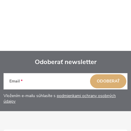
Odoberať newsletter
Z
Email
ODOBERAŤ
á
Vložením e-mailu súhlasíte s
podmienkami ochrany osobných
p
údajov
ä