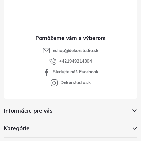
t
i
e
eshop
@
dekorstudio.sk
+421949214304
Sledujte náš Facebook
Dekorstudio.sk
Informácie pre vás
Kategórie