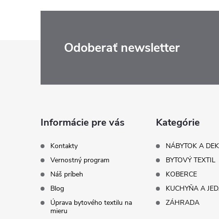
Z
Odoberať newsletter
á
p
ä
Informácie pre vás
Kategórie
t
Kontakty
NÁBYTOK A DE
Vernostný program
BYTOVÝ TEXTIL
i
Náš príbeh
KOBERCE
Blog
KUCHYŇA A JE
e
Úprava bytového textilu na
ZÁHRADA
mieru