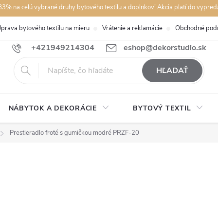
3% na celú vybrané druhy bytového textilu a doplnkov! Akcia platí do vypred
prava bytového textilu na mieru
Vrátenie a reklamácie
Obchodné pod
+421949214304
eshop@dekorstudio.sk
HĽADAŤ
NÁBYTOK A DEKORÁCIE
BYTOVÝ TEXTIL
Prestieradlo froté s gumičkou modré PRZF-20