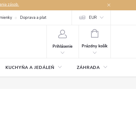
ania zásob.
mienky
Doprava a platby
Podmienky ochrany osobných údajov
EUR
Na
NÁKUPNÝ
KOŠÍK
Prázdny košík
Prihlásenie
KUCHYŇA A JEDÁLEŇ
ZÁHRADA
TAKM