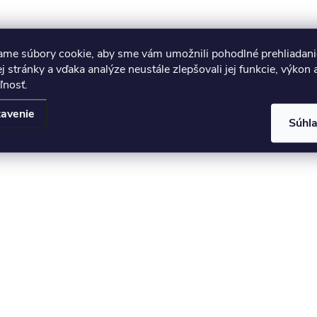
ame súbory cookie, aby sme vám umožnili pohodlné prehliadani
 stránky a vďaka analýze neustále zlepšovali jej funkcie, výkon 
ľnosť.
avenie
Súhl