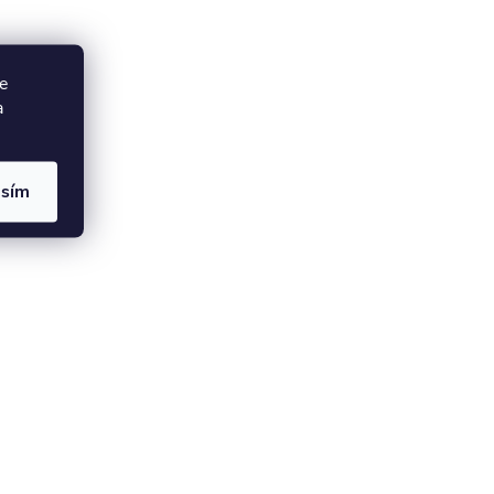
e
a
asím