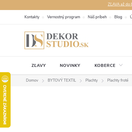
Prejsť
ZĽAVA až do 8
na
Kontakty
Vernostný program
Náš príbeh
Blog
Ú
obsah
ZĽAVY
NOVINKY
KOBERCE
Domov
BYTOVÝ TEXTIL
Plachty
Plachty froté