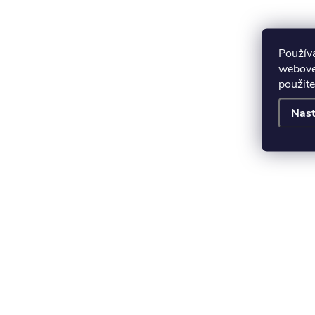
Použív
webovej
použite
Nast