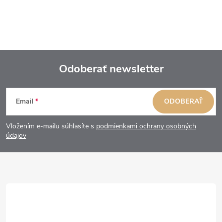
Odoberať newsletter
Z
Email
ODOBERAŤ
á
Vložením e-mailu súhlasíte s
podmienkami ochrany osobných
p
údajov
ä
t
i