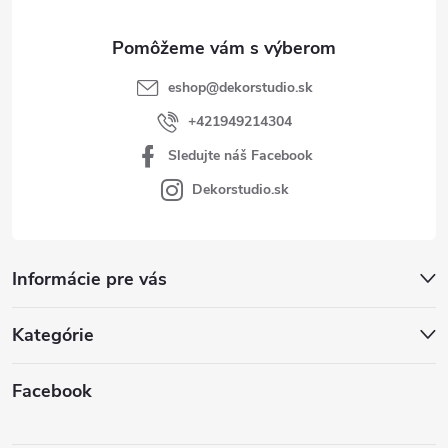
e
eshop
@
dekorstudio.sk
+421949214304
Sledujte náš Facebook
Dekorstudio.sk
Informácie pre vás
Kategórie
Facebook