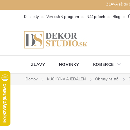
Prejsť
ZĽAVA až do 8
na
Kontakty
Vernostný program
Náš príbeh
Blog
Ú
obsah
ZĽAVY
NOVINKY
KOBERCE
Domov
KUCHYŇA A JEDÁLEŇ
Obrusy na stôl