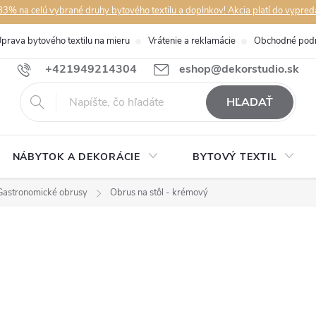
3% na celú vybrané druhy bytového textilu a doplnkov! Akcia platí do vypred
prava bytového textilu na mieru
Vrátenie a reklamácie
Obchodné pod
+421949214304
eshop@dekorstudio.sk
HĽADAŤ
NÁBYTOK A DEKORÁCIE
BYTOVÝ TEXTIL
Gastronomické obrusy
Obrus na stôl - krémový