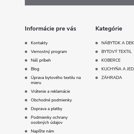
á
p
ä
Informácie pre vás
Kategórie
t
Kontakty
NÁBYTOK A DE
Vernostný program
BYTOVÝ TEXTIL
i
Náš príbeh
KOBERCE
Blog
KUCHYŇA A JE
e
Úprava bytového textilu na
ZÁHRADA
mieru
Vrátenie a reklamácie
Obchodné podmienky
Doprava a platby
Podmienky ochrany
osobných údajov
Napíšte nám