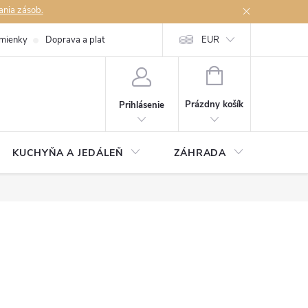
ania zásob.
mienky
Doprava a platby
Podmienky ochrany osobných údajov
EUR
Na
NÁKUPNÝ
KOŠÍK
Prázdny košík
Prihlásenie
KUCHYŇA A JEDÁLEŇ
ZÁHRADA
TAKM