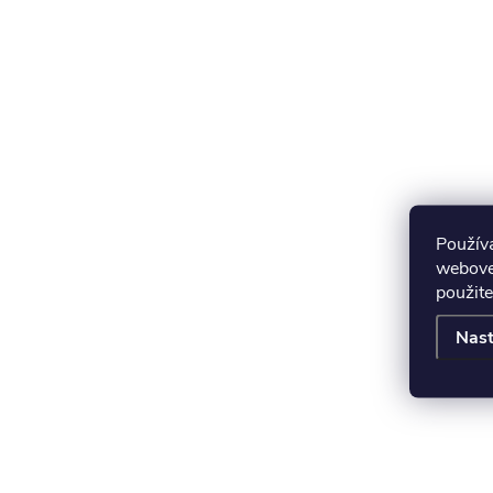
Použív
webovej
použite
Nast