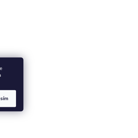
e
a
asím