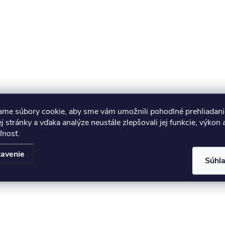
ame súbory cookie, aby sme vám umožnili pohodlné prehliadani
 stránky a vďaka analýze neustále zlepšovali jej funkcie, výkon 
ľnosť.
avenie
Súhl