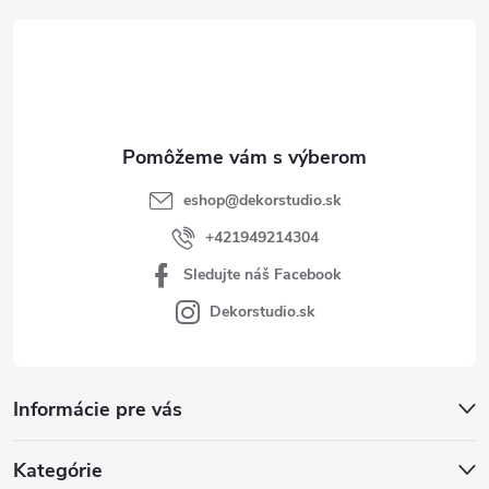
t
i
e
eshop
@
dekorstudio.sk
+421949214304
Sledujte náš Facebook
Dekorstudio.sk
Informácie pre vás
Kategórie