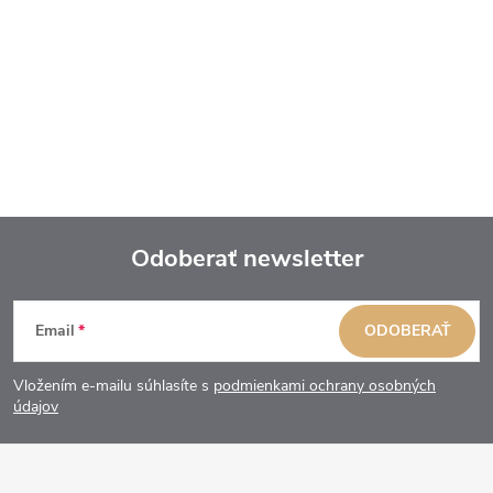
Odoberať newsletter
Z
Email
ODOBERAŤ
á
Vložením e-mailu súhlasíte s
podmienkami ochrany osobných
p
údajov
ä