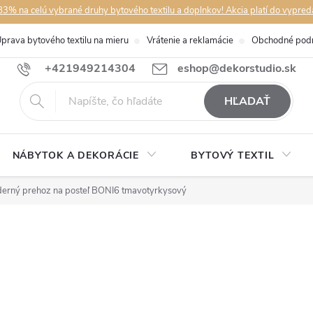
3% na celú vybrané druhy bytového textilu a doplnkov! Akcia platí do vypred
prava bytového textilu na mieru
Vrátenie a reklamácie
Obchodné pod
+421949214304
eshop@dekorstudio.sk
HĽADAŤ
NÁBYTOK A DEKORÁCIE
BYTOVÝ TEXTIL
erný prehoz na posteľ BONI6 tmavotyrkysový