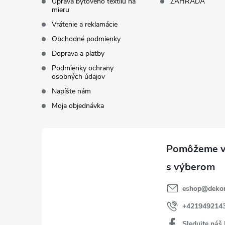
Úprava bytového textilu na
ZÁHRADA
mieru
Vrátenie a reklamácie
Obchodné podmienky
Doprava a platby
Podmienky ochrany
osobných údajov
Napíšte nám
Moja objednávka
eshop
@
dekor
+421949214
Sledujte náš