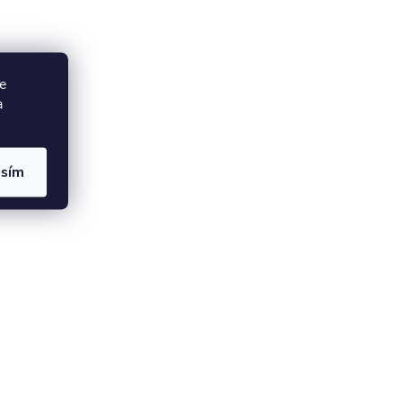
e
a
asím