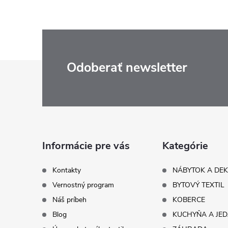
Z
Odoberať newsletter
á
p
ä
Informácie pre vás
Kategórie
t
Kontakty
NÁBYTOK A DE
Vernostný program
BYTOVÝ TEXTIL
i
Náš príbeh
KOBERCE
Blog
KUCHYŇA A JE
e