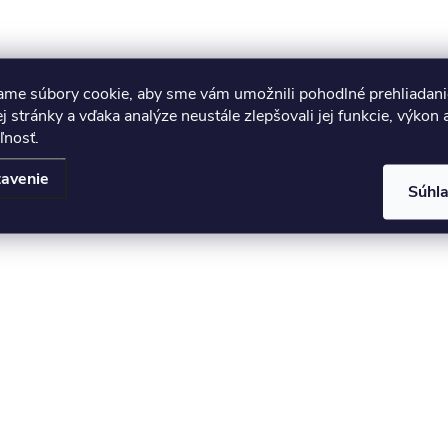
ame súbory cookie, aby sme vám umožnili pohodlné prehliadani
 stránky a vďaka analýze neustále zlepšovali jej funkcie, výkon 
ľnosť.
avenie
Súhl