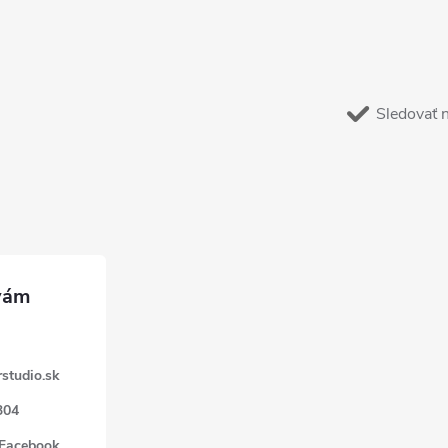
Sledovať 
studio.sk
304
 Facebook