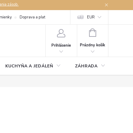
ania zásob.
mienky
Doprava a platby
Podmienky ochrany osobných údajov
EUR
Na
NÁKUPNÝ
KOŠÍK
Prázdny košík
Prihlásenie
KUCHYŇA A JEDÁLEŇ
ZÁHRADA
TAKM