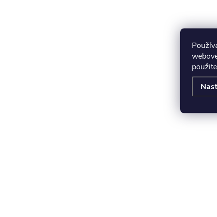
Použív
webovej
použite
Nast