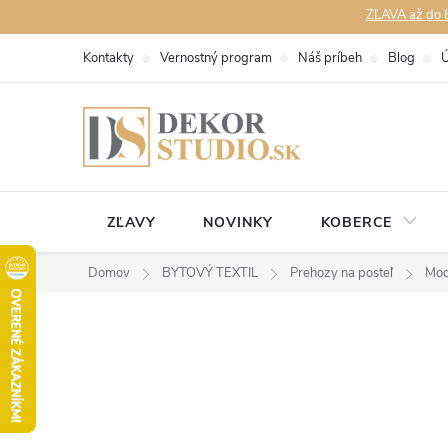
Prejsť
ZĽAVA až do 8
na
Kontakty
Vernostný program
Náš príbeh
Blog
Ú
obsah
ZĽAVY
NOVINKY
KOBERCE
Domov
BYTOVÝ TEXTIL
Prehozy na posteľ
Mod