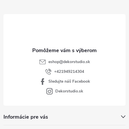
ä
t
i
e
eshop
@
dekorstudio.sk
+421949214304
Sledujte náš Facebook
Dekorstudio.sk
Informácie pre vás