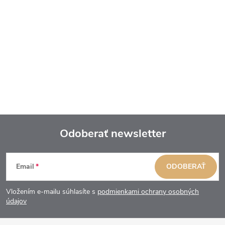
Odoberať newsletter
Z
Email
ODOBERAŤ
á
Vložením e-mailu súhlasíte s
podmienkami ochrany osobných
p
údajov