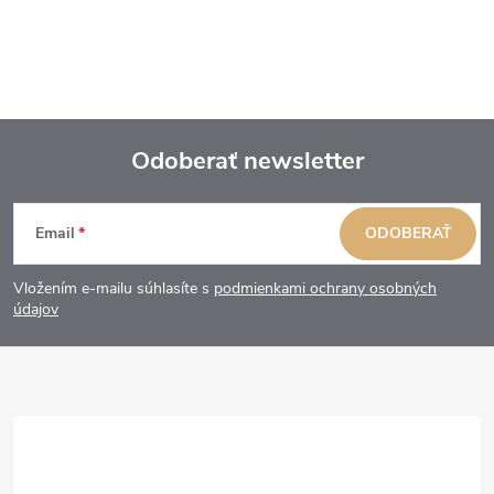
Odoberať newsletter
Z
Email
ODOBERAŤ
á
Vložením e-mailu súhlasíte s
podmienkami ochrany osobných
p
údajov
ä
t
i