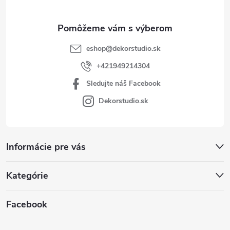
e
eshop
@
dekorstudio.sk
+421949214304
Sledujte náš Facebook
Dekorstudio.sk
Informácie pre vás
Kategórie
Facebook