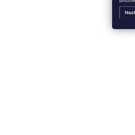
použite
Nast