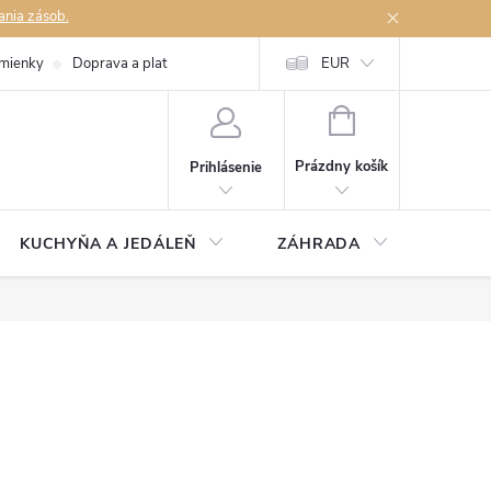
ania zásob.
mienky
Doprava a platby
Podmienky ochrany osobných údajov
EUR
Na
NÁKUPNÝ
KOŠÍK
Prázdny košík
Prihlásenie
KUCHYŇA A JEDÁLEŇ
ZÁHRADA
TAKM