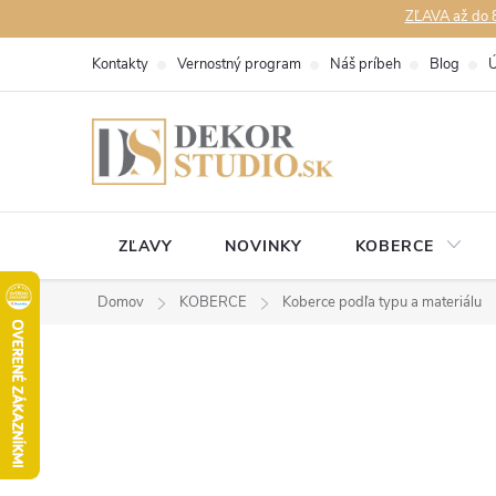
Prejsť
ZĽAVA až do 8
na
Kontakty
Vernostný program
Náš príbeh
Blog
Ú
obsah
ZĽAVY
NOVINKY
KOBERCE
Domov
KOBERCE
Koberce podľa typu a materiálu