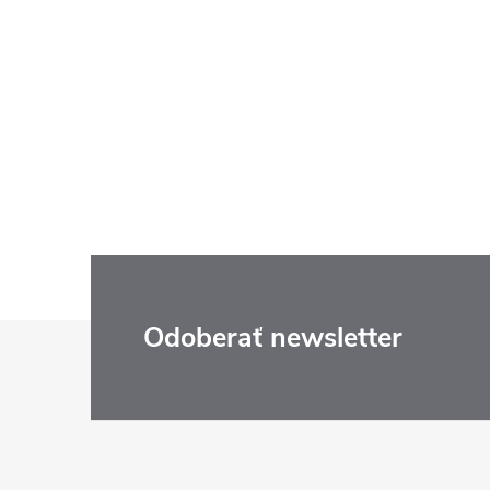
Z
Odoberať newsletter
á
p