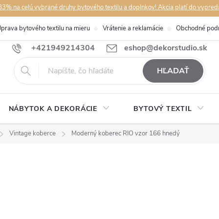
3% na celú vybrané druhy bytového textilu a doplnkov! Akcia platí do vypred
prava bytového textilu na mieru
Vrátenie a reklamácie
Obchodné pod
+421949214304
eshop@dekorstudio.sk
HĽADAŤ
NÁBYTOK A DEKORÁCIE
BYTOVÝ TEXTIL
Vintage koberce
Moderný koberec RIO vzor 166 hnedý