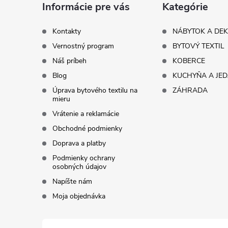
ä
Informácie pre vás
Kategórie
t
Kontakty
NÁBYTOK A DE
Vernostný program
BYTOVÝ TEXTIL
i
Náš príbeh
KOBERCE
Blog
KUCHYŇA A JE
e
Úprava bytového textilu na
ZÁHRADA
mieru
Vrátenie a reklamácie
Obchodné podmienky
Doprava a platby
Podmienky ochrany
osobných údajov
Napíšte nám
Moja objednávka