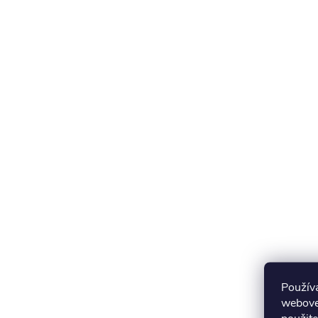
Použív
webovej