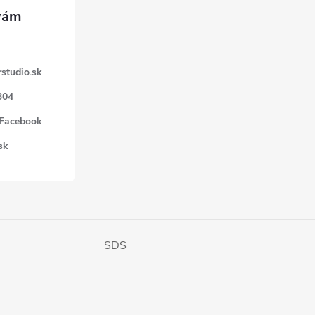
studio.sk
304
 Facebook
sk
SDS